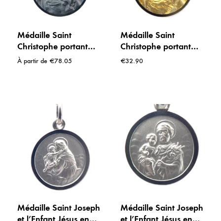
Médaille Saint
Médaille Saint
Christophe portant
Christophe portant
l’Enfant Jésus en
l’Enfant Jésus en
À partir de
€
78.05
€
32.90
Argent- 18 à 24 mm
plaqué or – 18 mm
Médaille Saint Joseph
Médaille Saint Joseph
et l’Enfant Jésus en
et l’Enfant Jésus en