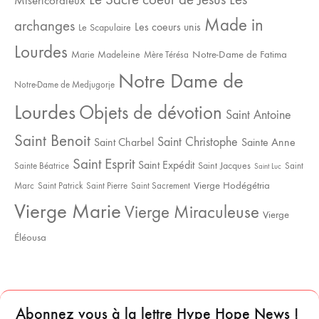
Miséricordieux
Made in
archanges
Les coeurs unis
Le Scapulaire
Lourdes
Notre-Dame de Fatima
Marie Madeleine
Mère Térésa
Notre Dame de
Notre-Dame de Medjugorje
Lourdes
Objets de dévotion
Saint Antoine
Saint Benoit
Saint Christophe
Saint Charbel
Sainte Anne
Saint Esprit
Saint Expédit
Saint Jacques
Sainte Béatrice
Saint
Saint Luc
Vierge Hodégétria
Marc
Saint Patrick
Saint Pierre
Saint Sacrement
Vierge Marie
Vierge Miraculeuse
Vierge
Éléousa
Abonnez vous à la lettre Hype Hope News !