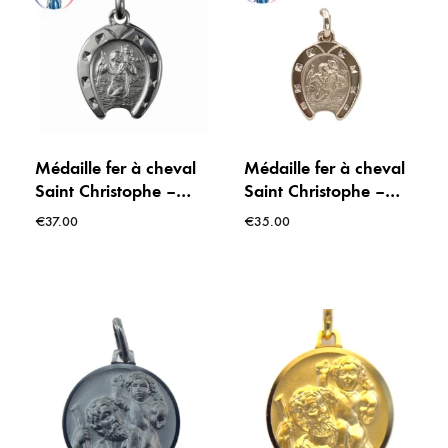
Médaille fer à cheval
Médaille fer à cheval
Saint Christophe –
Saint Christophe –
Argent – 15 mm –
Plaqué or – 15 mm –
€
37.00
€
35.00
Fabriquée à Lourdes
Fabriquée à Lourdes