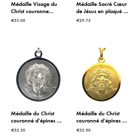
Médaille Visage du
Médaille Sacré Cœur
Christ couronne
de Jésus en plaqué or
d’Épines – Pendentif
– 20 mm
€
53.00
€
29.75
en Plaqué Or 18
Carats (20 mm)
Médaille du Christ
Médaille du Christ
couronné d’épines en
couronné d’épines en
Argent massif – 22
plaqué or – 22 mm
€
52.50
€
32.90
mm