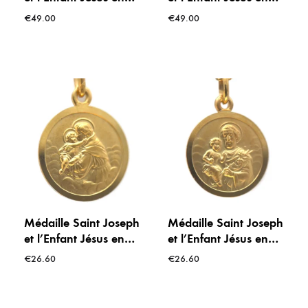
Argent – 16 mm
Argent – 16 mm
€
49.00
€
49.00
Médaille Saint Joseph
Médaille Saint Joseph
et l’Enfant Jésus en
et l’Enfant Jésus en
plaqué or – 16 mm
plaqué or – 16 mm
€
26.60
€
26.60