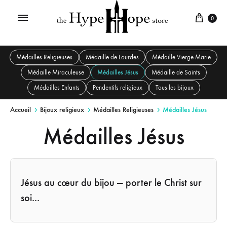
0
Médailles Religieuses
Médaille de Lourdes
Médaille Vierge Marie
Médaille Miraculeuse
Médailles Jésus
Médaille de Saints
Médailles Enfants
Pendentifs religieux
Tous les bijoux
Accueil
Bijoux religieux
Médailles Religieuses
Médailles Jésus
Médailles Jésus
Jésus au cœur du bijou — porter le Christ sur
soi...