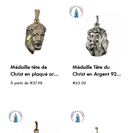
Médaille tête de
Médaille Tête du
Christ en plaqué or
Christ en Argent 925
20 mm ou 30 mm –
– 20 mm – Symbole
À partir de
€
37.98
€
63.00
Symbole de foi et
de Miséricorde et de
d’espérance
Foi – Fabriquée à
Lourdes