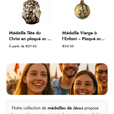
Médaille Tête du
Médaille Vierge à
Christ en plaqué or –
l’Enfant – Plaqué or
Symbole de
24 carats – 15 mm –
À partir de
€
57.00
€
34.00
Miséricorde et de Foi
Fabriquée à Lourdes
– Fabriquée à
Lourdes
médailles de Jésus
Notre collection de
propose