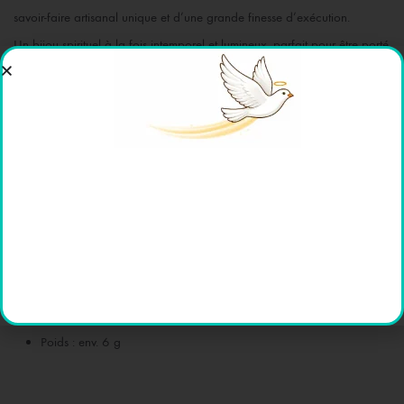
savoir-faire artisanal unique et d’une grande finesse d’exécution.
Un bijou spirituel à la fois intemporel et lumineux, parfait pour être porté
au quotidien ou offert lors d’un événement religieux.
✨ Caractéristiques :
Matière : Plaqué or 3 microns
Dimensions : 20 x 30 mm
Motif : Vierge Marie en prière, cadre ajouré orné
Finition : Poli brillant et satiné
Fabrication : Lourdes, France 🇫🇷
Poids : env. 6 g