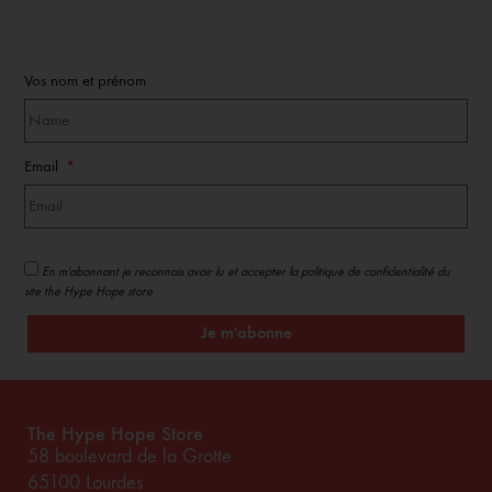
Vos nom et prénom
Email
En m'abonnant je reconnais avoir lu et accepter la politique de confidentialité du
site the Hype Hope store
Je m'abonne
The Hype Hope Store
58 boulevard de la Grotte
65100 Lourdes