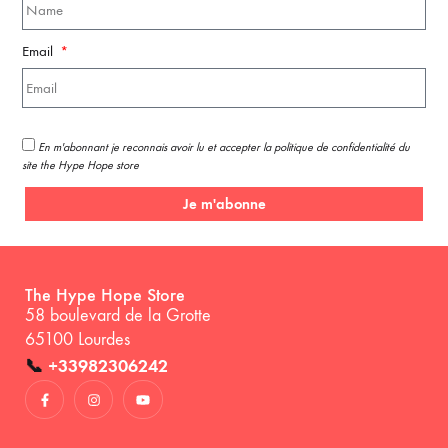
Email
En m'abonnant je reconnais avoir lu et accepter la politique de confidentialité du
site the Hype Hope store
Je m'abonne
The Hype Hope Store
58 boulevard de la Grotte
65100 Lourdes
📞
+33982306242