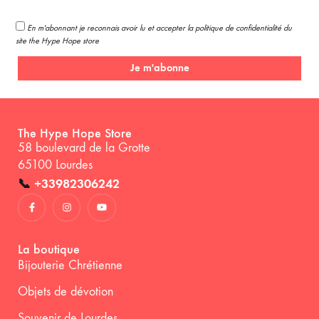
En m'abonnant je reconnais avoir lu et accepter la politique de confidentialité du
site the Hype Hope store
Je m'abonne
The Hype Hope Store
58 boulevard de la Grotte
65100 Lourdes
📞
+33982306242
La boutique
Bijouterie Chrétienne
Objets de dévotion
Souvenir de Lourdes