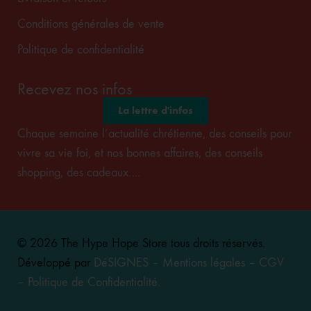
Conditions générales de vente
Politique de confidentialité
Recevez nos infos
La lettre d'infos
Chaque semaine l’actualité chrétienne, des conseils pour
vivre sa vie foi, et nos bonnes affaires, des conseils
shopping, des cadeaux….
© 2026 The Hype Hope Store tous droits réservés.
Développé par
DéSIGNES
–
Mentions légales
–
CGV
–
Politique de Confidentialité
.