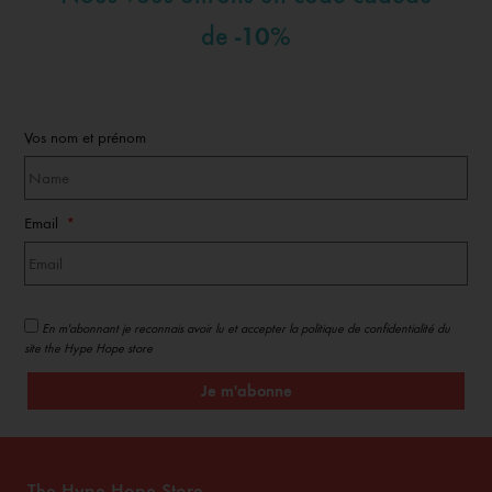
-10%
de
Vos nom et prénom
Email
En m'abonnant je reconnais avoir lu et accepter la politique de confidentialité du
site the Hype Hope store
Je m'abonne
The Hype Hope Store