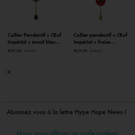
Collier Pendentif « Œuf
Collier pendentif « Œuf
Impérial » émail bleu
Impérial » fraise
roi et croix rayonnante
émaillée rouge vif –
€
35.00
€
35.00
€
48.00
€
48.00
– Bible cachée
Croix Cristaux et
Secret d’Ange
Abonnez vous à la lettre Hype Hope News !
Nous vous offrons un code cadeau