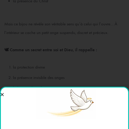
la présence du Christ
Mais ce bijou ne révèle son véritable sens qu’à celui qui l’ouvre… À
l’intérieur se cache un petit ange suspendu, discret et précieux.
🕊️ Comme un secret entre soi et Dieu, il rappelle :
la protection divine
la présence invisible des anges
la beauté d’une foi intérieure
L’œuf, symbole universel de vie, devient ici un écrin :
👉 celui d’une présence spirituelle cachée mais réelle.