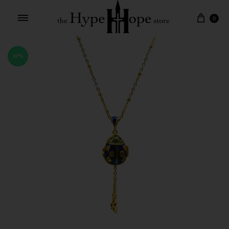
0
27%