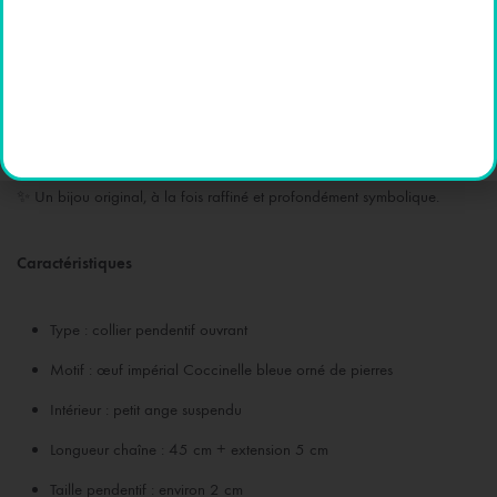
Inspiré des grandes traditions de joaillerie impériale (dans l’esprit des
œufs célèbres de l’histoire européenne), ce collier allie élégance,
mystère et foi.
✨ Un bijou original, à la fois raffiné et profondément symbolique.
Caractéristiques
Type : collier pendentif ouvrant
Motif : œuf impérial Coccinelle bleue orné de pierres
Intérieur : petit ange suspendu
Longueur chaîne : 45 cm + extension 5 cm
Taille pendentif : environ 2 cm