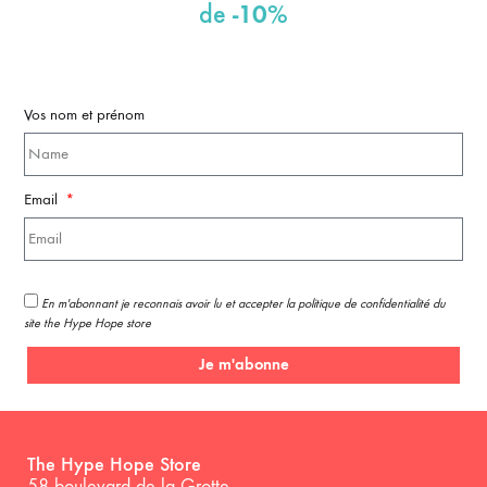
-10%
de
Vos nom et prénom
Email
En m'abonnant je reconnais avoir lu et accepter la politique de confidentialité du
site the Hype Hope store
Je m'abonne
The Hype Hope Store
58 boulevard de la Grotte