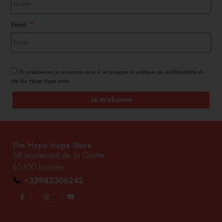
Email
En m'abonnant je reconnais avoir lu et accepter la politique de confidentialité du
site the Hype Hope store
Je m'abonne
The Hype Hope Store
58 boulevard de la Grotte
65100 Lourdes
📞
+33982306242