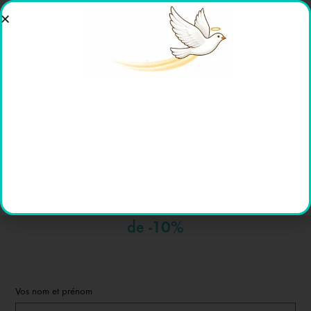
POIDS
0.15 kg
MATÉRIAUX
Perles
Abonnez vous à la lettre Hype Hope News !
Nous vous offrons un code cadeau
-10%
de
Vos nom et prénom