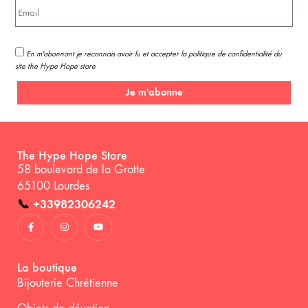
En m'abonnant je reconnais avoir lu et accepter la politique de confidentialité du
site the Hype Hope store
Je m'abonne
The Hype Hope Store
58 boulevard de la Grotte
65100 Lourdes
📞
+33982306242
La boutique
Bijouterie Chrétienne