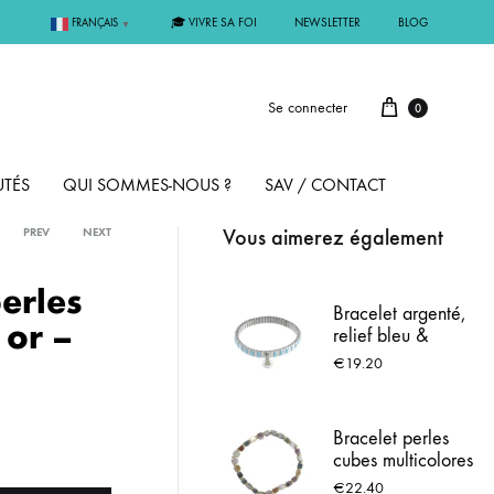
🎓 VIVRE SA FOI
NEWSLETTER
BLOG
FRANÇAIS
▼
Se connecter
0
TÉS
QUI SOMMES-NOUS ?
SAV / CONTACT
Vous aimerez également
PREV
NEXT
PAR MÉTAL
erles
Bracelet argenté,
 or –
relief bleu &
ÊME
ARGENT
Médaille de
€
19.20
Lourdes
MMUNION
OR
Bracelet perles
cubes multicolores
FIRMATION
PLAQUÉ OR
Leo & Geo –
€
22.40