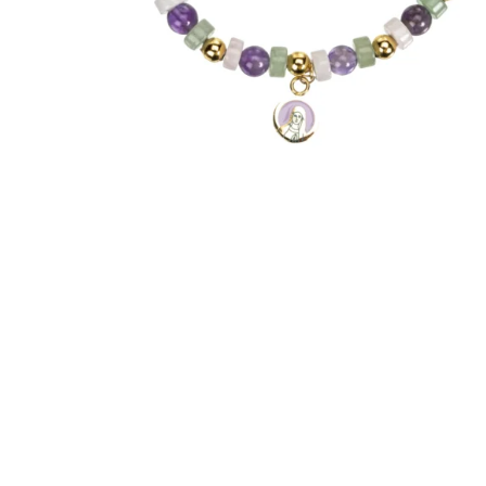
EX-VOTOS ET COEURS SACRÉS
MÉDAILLES JÉSUS
CRO
BOUGIES ET CIERGES
MÉDAILLE SAINTS
SYM
CUSTODES ET PYXIDES
MÉDAILLES ENFANTS
CHA