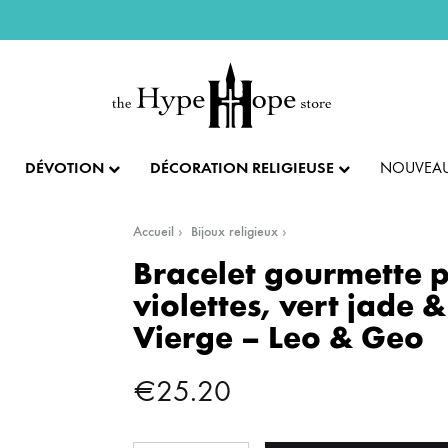
DÉVOTION
DÉCORATION RELIGIEUSE
NOUVEAU
Accueil
Bijoux religieux
IX ET PENDENTIFS
FÊTES ET LITURGIE
COLLECTION IMPÉRIALE
SACREMENTS
Bracelet gourmette p
violettes, vert jade &
AUTRES BIJOUX
DENTIFS
💝 SAINT VALENTIN
CADEAU DE BAPT
Vierge – Leo & Geo
IX
✝️ PÂQUES ET SEMAINE SAINTE
CADEAU DE CO
BAGUES
€
25.20
CIFIX
NOËL
CADEAU DE CON
BRACELETS