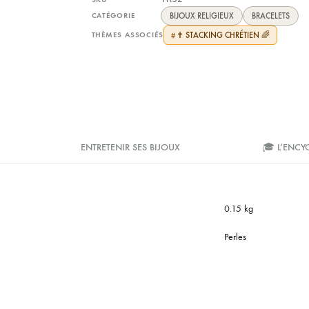
CATÉGORIE
BIJOUX RELIGIEUX
BRACELETS
THÈMES ASSOCIÉS
✝️ STACKING CHRÉTIEN 🌈
#
ENTRETENIR SES BIJOUX
🎓 L’ENCY
0.15 kg
Perles