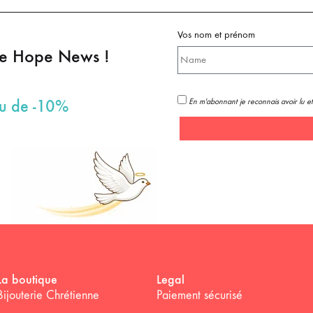
Vos nom et prénom
pe Hope News !
En m'abonnant je reconnais avoir lu et
au de -10%
La boutique
Legal
Bijouterie Chrétienne
Paiement sécurisé