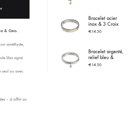
Charm médaille
ACIER INOX
Vierge Marie
er
dorée
Bracelet acier
 LOURDES
inox & 3 Croix
strassées
Leo & Geo.
€
14.50
çon améthyste,
Bracelet argenté,
relief bleu &
le lilas signé
Médaille de
€
14.50
Lourdes
e seul ou avec
es – à offrir ou