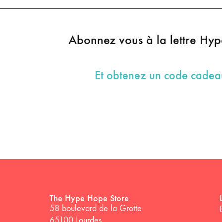
Abonnez vous à la lettre Hy
Et obtenez un code cade
The Hype Hope Store
58 boulevard de la Grotte
65100 Lourdes