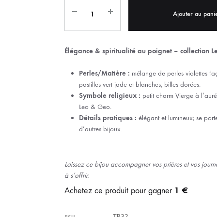
IX RÉGIONALES
🛐 PRIER LES SAINTS
MARIAGE
JONCS
Ajouter au pani
SOUVENIRS DE
BOLES CHRÉTIENS
COLLIER
Élégance & spiritualité au poignet – collection 
PELETS
Perles/Matière :
mélange de perles violettes fa
pastilles vert jade et blanches, billes dorées.
Symbole religieux :
petit charm Vierge à l’auréo
Leo & Geo.
Détails pratiques :
élégant et lumineux; se port
d’autres bijoux.
Laissez ce bijou accompagner vos prières et vos journé
à s’offrir.
1 €
Achetez ce produit pour gagner
TR32
SKU