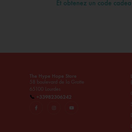
Et obtenez un code cade
The Hype Hope Store
58 boulevard de la Grotte
65100 Lourdes
📞
+33982306242