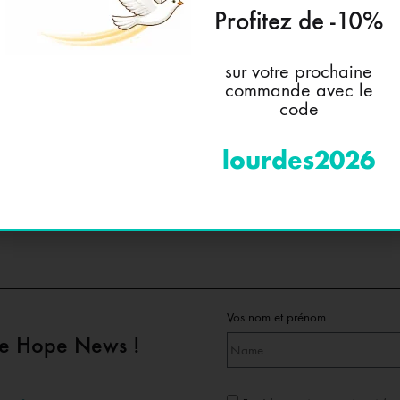
Profitez de -10%
ENTRETENIR SES BIJOUX
🎓 L’ENCY
sur votre prochaine
commande avec le
code
0.15 kg
lourdes2026
Acier Inox
Vos nom et prénom
pe Hope News !