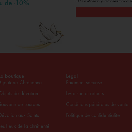
En m'abonnant je reconnais avoir lu et
au de -10%
La boutique
Legal
Bijouterie Chrétienne
Paiement sécurisé
Objets de dévotion
Livraison et retours
Souvenir de Lourdes
Conditions générales de vente
Dévotion aux Saints
Politique de confidentialité
Les lieux de la chrétienté