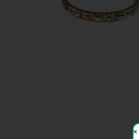
EX-VOTOS ET COEURS SACRÉS
MÉDAILLES JÉSUS
CRO
BOUGIES ET CIERGES
MÉDAILLE SAINTS
SYM
CUSTODES ET PYXIDES
MÉDAILLES ENFANTS
CHA