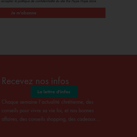
 accepter la politique de confidentialité du site the Hype Hope store
Je m'abonne
Recevez nos infos
La lettre d'infos
Chaque semaine l’actualité chrétienne, des
conseils pour vivre sa vie foi, et nos bonnes
affaires, des conseils shopping, des cadeaux….