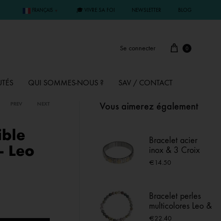
🎓 VIVRE SA FOI
NEWSLETTER
BLOG
FRANÇAIS
▼
Se connecter
0
TÉS
QUI SOMMES-NOUS ?
SAV / CONTACT
Vous aimerez également
PREV
NEXT
PAR MÉTAL
ible
Bracelet acier
– Leo
inox & 3 Croix
ÊME
ARGENT
strassées
€
14.50
MMUNION
OR
Bracelet perles
multicolores Leo &
FIRMATION
PLAQUÉ OR
Geo – Charms
€
22.40