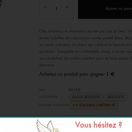
IX RÉGIONALES
🛐 PRIER LES SAINTS
MARIAGE
JONCS
Ajouter au pani
SOUVENIRS DE
BOLES CHRÉTIENS
COLLIER
Chic lumineux et dimension sacrée par Leo & Geo. Stru
PELETS
dorée habillée de cabochons ovales pastel (bleu, lilas,
un rendu précieux. Un bijou qui célèbre la beauté et l
quotidien. Extensible et confortable, mixte, à porter se
accumulation. Le cadeau parfait pour se faire plaisir d
dévotion.
1 €
Achetez ce produit pour gagner
KA160
SKU
CATÉGORIE
BIJOUX RELIGIEUX
BRACELETS
THÈMES ASSOCIÉS
✝️ STACKING CHRÉTIEN 🌈
#
Vous hésitez ?