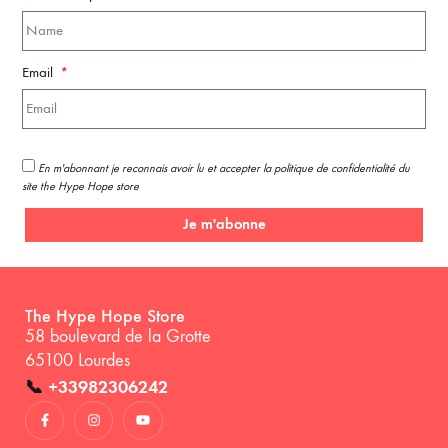
Email
En m'abonnant je reconnais avoir lu et accepter la politique de confidentialité du
site the Hype Hope store
Je m'abonne
The Hype Hope Store
58 boulevard de la Grotte
65100 Lourdes
📞
+33982306242