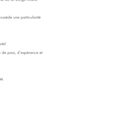
possède une particularité
utel.
e de paix, d’espérance et
té.