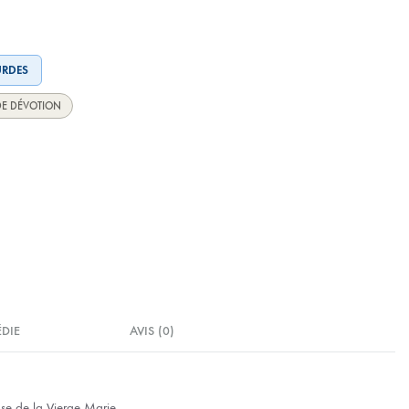
URDES
DE DÉVOTION
ÉDIE
AVIS (0)
use de la Vierge Marie