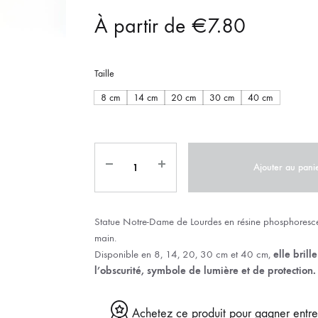
IX RÉGIONALES
🛐 PRIER LES SAINTS
MARIAGE
À partir de
JONCS
€
7.80
SOUVENIRS DE
BOLES CHRÉTIENS
COLLIER
Taille
PELETS
8 cm
14 cm
20 cm
30 cm
40 cm
Ajouter au pani
Statue Notre-Dame de Lourdes en résine phosphorescen
main.
Disponible en 8, 14, 20, 30 cm et 40 cm,
elle brill
l’obscurité, symbole de lumière et de protection.
Achetez ce produit pour gagner entr