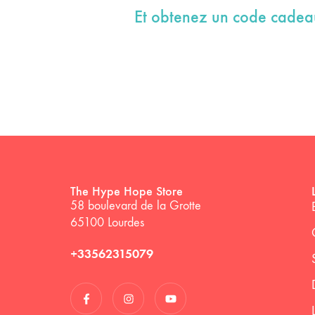
Et obtenez un code cade
The Hype Hope Store
58 boulevard de la Grotte
65100 Lourdes
+33562315079