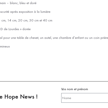
a main – blanc, bleu et doré
obscurité après exposition à la lumière
: 8 cm, 14 cm, 20 cm, 30 cm et 40 cm
 ND de Lourdes » dorée
éal pour une table de chevet, un autel, une chambre d’enfant ou un coin prièr
lumineux
Vos nom et prénom
pe Hope News !