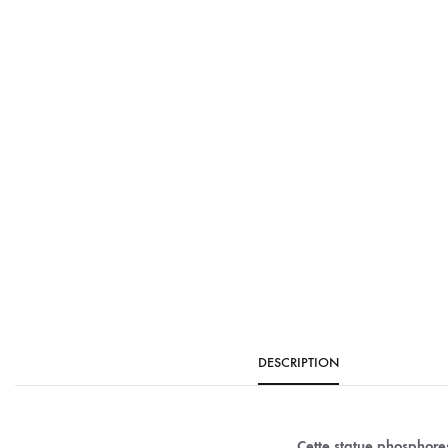
DESCRIPTION
Cette statue phosphor