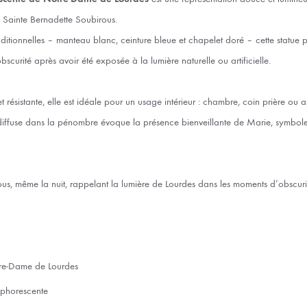
à Sainte Bernadette Soubirous.
aditionnelles – manteau blanc, ceinture bleue et chapelet doré – cette statue 
’obscurité après avoir été exposée à la lumière naturelle ou artificielle.
t résistante, elle est idéale pour un usage intérieur : chambre, coin prière ou a
diffuse dans la pénombre évoque la présence bienveillante de Marie, symbol
vous, même la nuit, rappelant la lumière de Lourdes dans les moments d’obscuri
tre-Dame de Lourdes
sphorescente