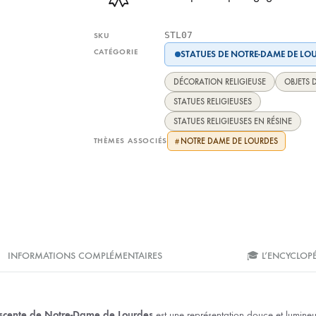
STL07
SKU
CATÉGORIE
STATUES DE NOTRE-DAME DE LO
DÉCORATION RELIGIEUSE
OBJETS 
STATUES RELIGIEUSES
STATUES RELIGIEUSES EN RÉSINE
THÈMES ASSOCIÉS
NOTRE DAME DE LOURDES
#
INFORMATIONS COMPLÉMENTAIRES
🎓 L’ENCYCLOP
escente de Notre-Dame de Lourdes
est une représentation douce et lumine