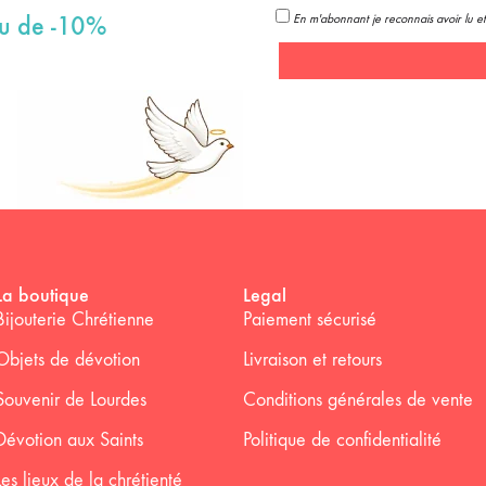
En m'abonnant je reconnais avoir lu et
au de -10%
La boutique
Legal
Bijouterie Chrétienne
Paiement sécurisé
Objets de dévotion
Livraison et retours
Souvenir de Lourdes
Conditions générales de vente
Dévotion aux Saints
Politique de confidentialité
Les lieux de la chrétienté