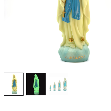
EX-VOTOS ET COEURS SACRÉS
MÉDAILLES JÉSUS
CRO
BOUGIES ET CIERGES
MÉDAILLE SAINTS
SYM
CUSTODES ET PYXIDES
MÉDAILLES ENFANTS
CHA