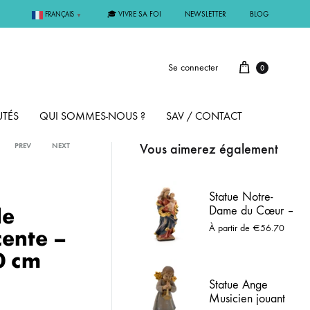
🎓 VIVRE SA FOI
NEWSLETTER
BLOG
FRANÇAIS
▼
Se connecter
0
TÉS
QUI SOMMES-NOUS ?
SAV / CONTACT
Vous aimerez également
PREV
NEXT
PAR MÉTAL
Statue Notre-
de
Dame du Cœur –
ÊME
ARGENT
Vierge à l’Enfant
À partir de
€
56.70
ente –
en bois peint
0 cm
MMUNION
OR
Statue Ange
FIRMATION
PLAQUÉ OR
Musicien jouant