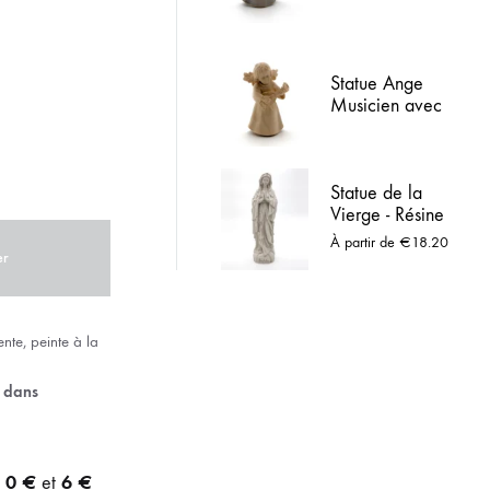
de la flute en Bois
ACIER INOX
peint
 LOURDES
Statue Ange
Musicien avec
Mandoline en
Bois naturel
Statue de la
Vierge - Résine
pleine imitation
À partir de
€
18.20
Marbre
er
te, peinte à la
e dans
0 €
6 €
e
et