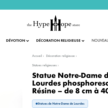
DÉVOTION
DÉCORATION RELIGIEUSE
NOUVEAU
Accueil
Décoration religieuse
IX ET PENDENTIFS
FÊTES ET LITURGIE
COLLECTION IMPÉRIALE
SACREMENTS
Statues religieuses
Statue Notre-Dame 
AUTRES BIJOUX
DENTIFS
💝 SAINT VALENTIN
CADEAU DE BAPT
Lourdes phosphoresc
Résine – de 8 cm à 4
IX
✝️ PÂQUES ET SEMAINE SAINTE
CADEAU DE CO
BAGUES
CIFIX
NOËL
CADEAU DE CON
BRACELETS
Statues de Notre-Dame de Lourdes