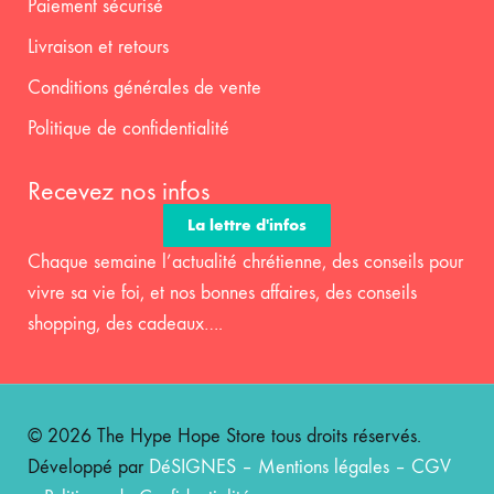
Paiement sécurisé
Livraison et retours
Conditions générales de vente
Politique de confidentialité
Recevez nos infos
La lettre d'infos
Chaque semaine l’actualité chrétienne, des conseils pour
vivre sa vie foi, et nos bonnes affaires, des conseils
shopping, des cadeaux….
© 2026 The Hype Hope Store tous droits réservés.
Développé par
DéSIGNES
–
Mentions légales
–
CGV