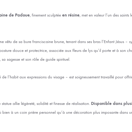
toine de Padoue
, finement sculptée
en résine
, met en valeur l’un des saints 
ine vêtu de sa bure franciscaine brune, tenant dans ses bras l’Enfant Jésus –
 posture douce et protectrice, associée aux fleurs de lys qu’il porte et à son c
sa sagesse et son rôle de guide spirituel.
e l’habit aux expressions du visage – est soigneusement travaillé pour offrir
e statue allie légèreté, solidité et finesse de réalisation.
Disponible dans plus
i bien à un coin prière personnel qu’à une décoration plus imposante dans u