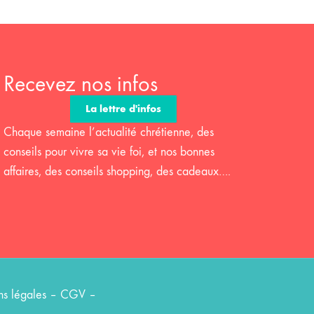
Recevez nos infos
La lettre d'infos
Chaque semaine l’actualité chrétienne, des
conseils pour vivre sa vie foi, et nos bonnes
affaires, des conseils shopping, des cadeaux….
s légales
–
CGV
–