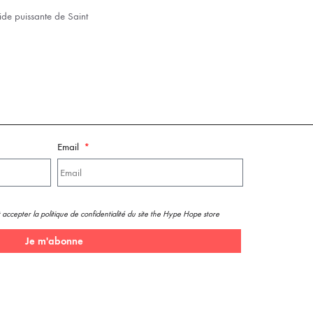
aide puissante de Saint
Email
 accepter la politique de confidentialité du site the Hype Hope store
Je m'abonne