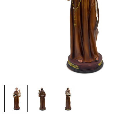
EX-VOTOS ET COEURS SACRÉS
MÉDAILLES JÉSUS
CRO
BOUGIES ET CIERGES
MÉDAILLE SAINTS
SYM
CUSTODES ET PYXIDES
MÉDAILLES ENFANTS
CHA