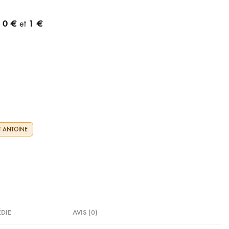
0 €
1 €
e
et
T ANTOINE
ÉDIE
AVIS (0)