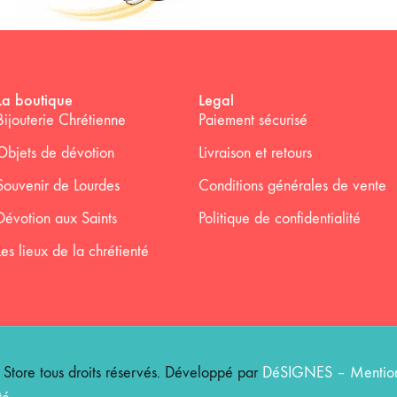
La boutique
Legal
Bijouterie Chrétienne
Paiement sécurisé
Objets de dévotion
Livraison et retours
Souvenir de Lourdes
Conditions générales de vente
Dévotion aux Saints
Politique de confidentialité
Les lieux de la chrétienté
ore tous droits réservés. Développé par
DéSIGNES
–
Mention