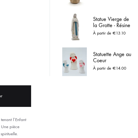
Mandoline en
ACIER INOX
Bois naturel
Statue Vierge de
 LOURDES
la Grotte - Résine
Blanche
À partir de
€
13.10
Statuette Ange au
Coeur
À partir de
€
14.00
er
tenant l’Enfant
. Une pièce
pirituelle.