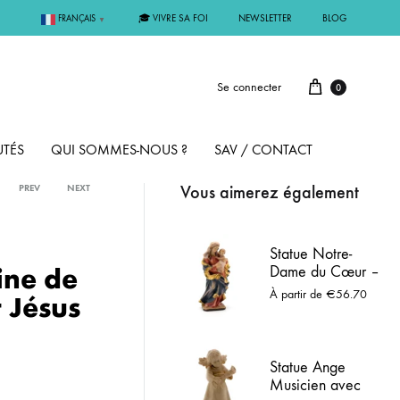
🎓 VIVRE SA FOI
NEWSLETTER
BLOG
FRANÇAIS
▼
Se connecter
0
TÉS
QUI SOMMES-NOUS ?
SAV / CONTACT
Vous aimerez également
PREV
NEXT
PAR MÉTAL
Statue Notre-
ine de
Dame du Cœur –
ÊME
ARGENT
Vierge à l’Enfant
À partir de
€
56.70
 Jésus
en bois peint
MMUNION
OR
Statue Ange
FIRMATION
PLAQUÉ OR
Musicien avec