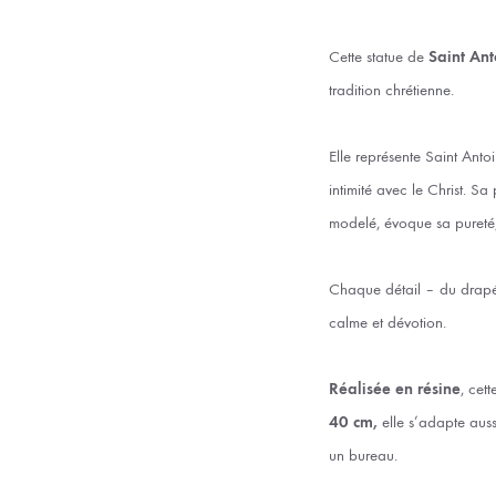
Cette statue de
Saint An
tradition chrétienne.
Elle représente Saint Anto
intimité avec le Christ. Sa
modelé, évoque sa pureté, 
Chaque détail – du drapé d
calme et dévotion.
Réalisée en résine
, cett
40 cm,
elle s’adapte auss
un bureau.