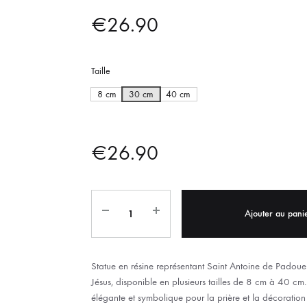
IX RÉGIONALES
🛐 PRIER LES SAINTS
MARIAGE
€
26.90
JONCS
SOUVENIRS DE
BOLES CHRÉTIENS
COLLIER
Taille
PELETS
8 cm
30 cm
40 cm
€
26.90
Ajouter au pani
Statue en résine représentant Saint Antoine de Padoue 
Jésus, disponible en plusieurs tailles de 8 cm à 40 cm
élégante et symbolique pour la prière et la décoration s