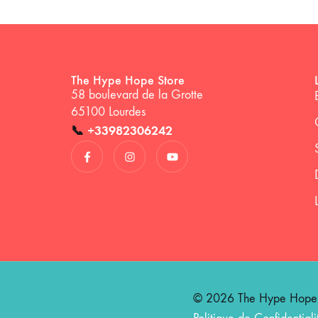
The Hype Hope Store
58 boulevard de la Grotte
65100 Lourdes
📞
+33982306242
© 2026 The Hype Hope St