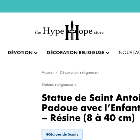
DÉVOTION
DÉCORATION RELIGIEUSE
NOUVEAU
Accueil
Décoration religieuse
IX ET PENDENTIFS
FÊTES ET LITURGIE
COLLECTION IMPÉRIALE
SACREMENTS
Statues religieuses
Statue de Saint Anto
AUTRES BIJOUX
DENTIFS
💝 SAINT VALENTIN
CADEAU DE BAPT
Padoue avec l’Enfant
– Résine (8 à 40 cm)
IX
✝️ PÂQUES ET SEMAINE SAINTE
CADEAU DE CO
BAGUES
CIFIX
NOËL
CADEAU DE CON
BRACELETS
Statues de Saints