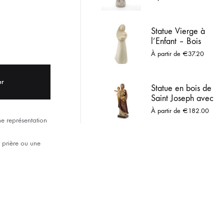
Marbre
ACIER INOX
Statue Vierge à
 LOURDES
l’Enfant – Bois
naturel – Design
À partir de
€
37.20
épuré et moderne
er
Statue en bois de
Saint Joseph avec
l’Enfant Jésus –
À partir de
€
182.00
Peint à la main
ne représentation
 prière ou une