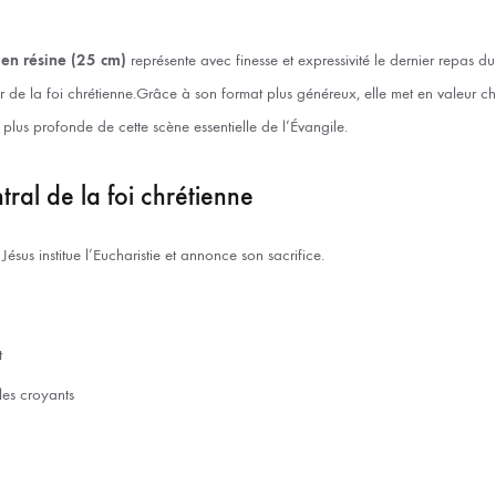
 en résine (25 cm)
représente avec finesse et expressivité le dernier repas du
 de la foi chrétienne.Grâce à son format plus généreux, elle met en valeur 
plus profonde de cette scène essentielle de l’Évangile.
ral de la foi chrétienne
ésus institue l’Eucharistie et annonce son sacrifice.
t
les croyants