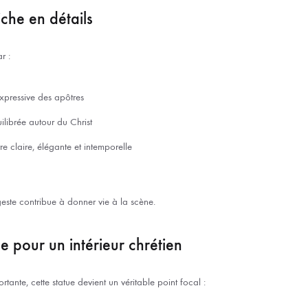
iche en détails
r :
xpressive des apôtres
librée autour du Christ
rre claire, élégante et intemporelle
ste contribue à donner vie à la scène.
e pour un intérieur chrétien
rtante, cette statue devient un véritable point focal :