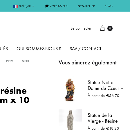
🎓 VIVRE SA FOI
NEWSLETTER
BLOG
FRANÇAIS
▼
Se connecter
0
TÉS
QUI SOMMES-NOUS ?
SAV / CONTACT
Vous aimerez également
PREV
NEXT
PAR MÉTAL
Statue Notre-
 résine
Dame du Cœur –
ÊME
ARGENT
Vierge à l’Enfant
À partir de
€
56.70
cm x 10
en bois peint
MMUNION
OR
Statue de la
Vierge - Résine
FIRMATION
PLAQUÉ OR
pleine imitation
À partir de
€
18.20