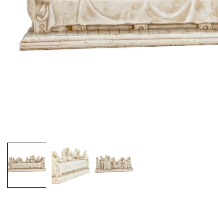
EX-VOTOS ET COEURS SACRÉS
MÉDAILLES JÉSUS
CRO
BOUGIES ET CIERGES
MÉDAILLE SAINTS
SYM
CUSTODES ET PYXIDES
MÉDAILLES ENFANTS
CHA