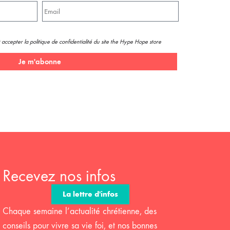
 accepter la politique de confidentialité du site the Hype Hope store
Je m'abonne
Recevez nos infos
La lettre d'infos
Chaque semaine l’actualité chrétienne, des
conseils pour vivre sa vie foi, et nos bonnes