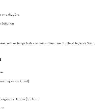
 une étagère
éditation
èrement les temps forts comme la Semaine Sainte et le Jeudi Saint.
s
se
nier repas du Christ)
largeur) x 10 cm (hauteur)
rre