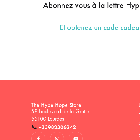
Abonnez vous à la lettre Hy
Et obtenez un code cade
The Hype Hope Store
58 boulevard de la Grotte
65100 Lourdes
📞
+33982306242