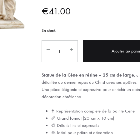
IX RÉGIONALES
🛐 PRIER LES SAINTS
MARIAGE
€
41.00
JONCS
SOUVENIRS DE
BOLES CHRÉTIENS
COLLIER
En stock
PELETS
Ajouter au pani
Statue de la Cène en résine – 25 cm de large
, u
détaillée du dernier repas du Christ avec ses apôtres.
Une pièce élégante et expressive pour enrichir un coin
décoration chrétienne.
✝️ Représentation complète de la Sainte Cène
📏 Grand format (25 cm x 10 cm)
🎨 Détails fins et expressifs
🙏 Idéal pour prière et décoration