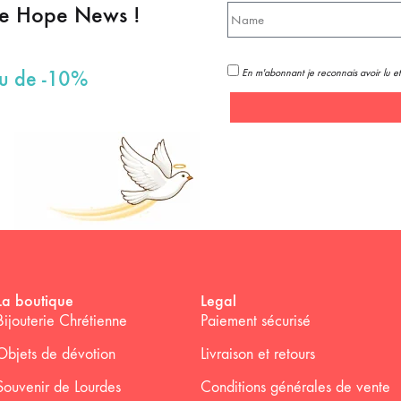
pe Hope News !
En m'abonnant je reconnais avoir lu et
au de -10%
La boutique
Legal
Bijouterie Chrétienne
Paiement sécurisé
Objets de dévotion
Livraison et retours
Souvenir de Lourdes
Conditions générales de vente