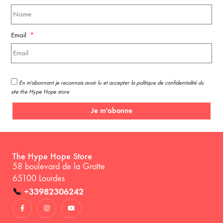
Email
En m'abonnant je reconnais avoir lu et accepter la politique de confidentialité du
site the Hype Hope store
Je m'abonne
The Hype Hope Store
58 boulevard de la Grotte
65100 Lourdes
📞
+33982306242