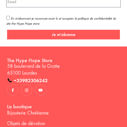
En m'abonnant je reconnais avoir lu et accepter la politique de confidentialité du
site the Hype Hope store
Je m'abonne
The Hype Hope Store
58 boulevard de la Grotte
65100 Lourdes
📞
+33982306242
La boutique
Bijouterie Chrétienne
Objets de dévotion