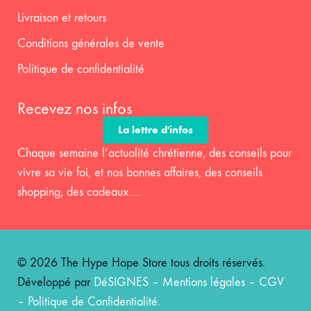
Livraison et retours
Conditions générales de vente
Politique de confidentialité
Recevez nos infos
La lettre d'infos
Chaque semaine l’actualité chrétienne, des conseils pour
vivre sa vie foi, et nos bonnes affaires, des conseils
shopping, des cadeaux….
© 2026 The Hype Hope Store tous droits réservés.
Développé par
DéSIGNES
–
Mentions légales
–
CGV
–
Politique de Confidentialité
.