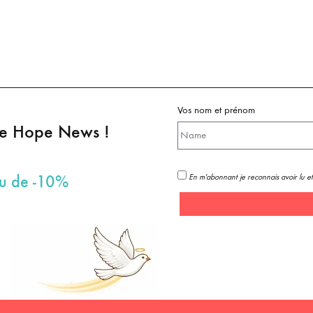
Vos nom et prénom
pe Hope News !
En m'abonnant je reconnais avoir lu et
au de -10%