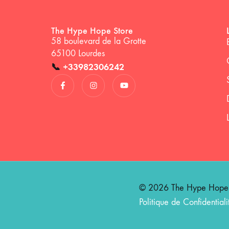
The Hype Hope Store
58 boulevard de la Grotte
65100 Lourdes
📞
+33982306242
© 2026 The Hype Hope St
Politique de Confidentiali