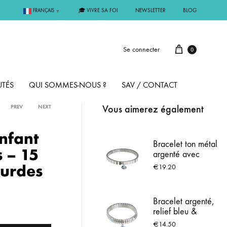
🎓 VIVRE SA FOI
NEWSLETTER
BLOG
FRANÇAIS
▼
Se connecter
0
TÉS
QUI SOMMES-NOUS ?
SAV / CONTACT
Vous aimerez également
PREV
NEXT
PAR MÉTAL
Enfant
Bracelet ton métal
s – 15
argenté avec
ÊME
ARGENT
médaille Notre
ourdes
€
19.20
Dame de Lourdes
MMUNION
OR
Bracelet argenté,
relief bleu &
FIRMATION
PLAQUÉ OR
Médaille de
€
14.50