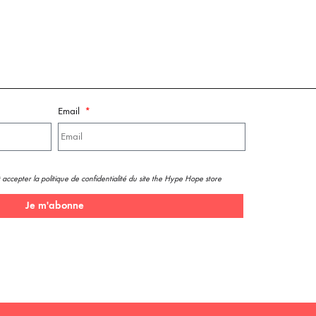
Email
 accepter la politique de confidentialité du site the Hype Hope store
Je m'abonne