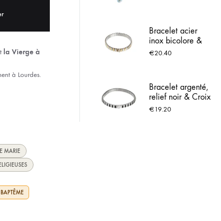
Lourdes
ACIER INOX
er
Bracelet acier
 LOURDES
inox bicolore &
Croix strassée
nt
la Vierge à
€
20.40
ment à Lourdes.
Bracelet argenté,
relief noir & Croix
€
19.20
E MARIE
ELIGIEUSES
 BAPTÊME