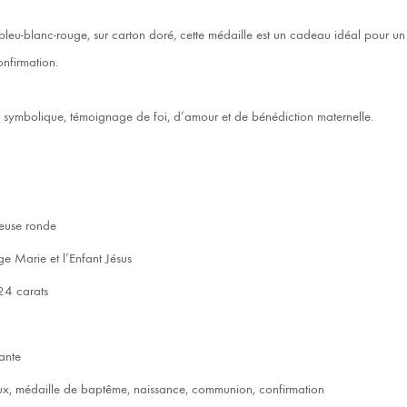
bleu-blanc-rouge, sur carton doré, cette médaille est un cadeau idéal pour u
nfirmation.
 symbolique, témoignage de foi, d’amour et de bénédiction maternelle.
ieuse ronde
ge Marie et l’Enfant Jésus
24 carats
lante
eux, médaille de baptême, naissance, communion, confirmation