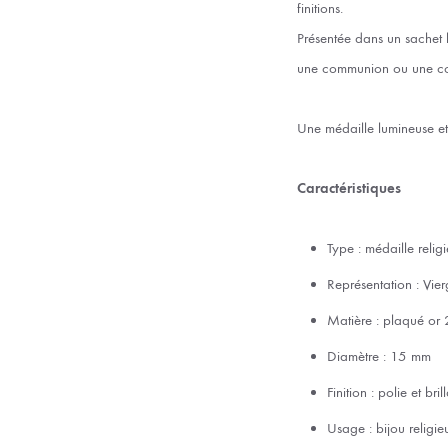
finitions.
Présentée dans un sachet 
une communion ou une co
Une médaille lumineuse et
Caractéristiques
Type : médaille relig
Représentation : Vier
Matière : plaqué or 
Diamètre : 15 mm
Finition : polie et bril
Usage : bijou religi