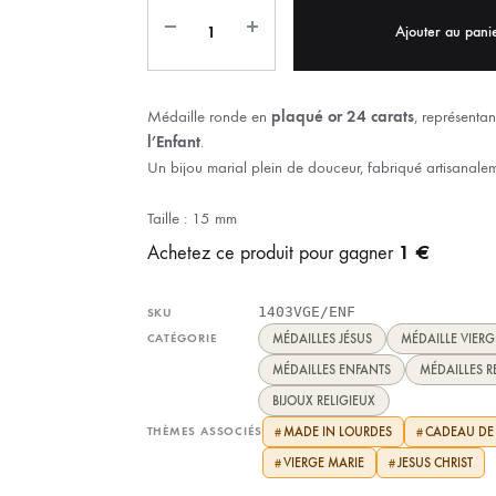
IX RÉGIONALES
🛐 PRIER LES SAINTS
MARIAGE
JONCS
Ajouter au pani
SOUVENIRS DE
BOLES CHRÉTIENS
COLLIER
Médaille ronde en
plaqué or 24 carats
, représenta
PELETS
l’Enfant
.
Un bijou marial plein de douceur, fabriqué artisanale
Taille : 15 mm
1 €
Achetez ce produit pour gagner
1403VGE/ENF
SKU
CATÉGORIE
MÉDAILLES JÉSUS
MÉDAILLE VIERG
MÉDAILLES ENFANTS
MÉDAILLES R
BIJOUX RELIGIEUX
THÈMES ASSOCIÉS
MADE IN LOURDES
CADEAU DE
#
#
VIERGE MARIE
JESUS CHRIST
#
#