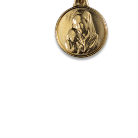
EX-VOTOS ET COEURS SACRÉS
MÉDAILLES JÉSUS
CRO
BOUGIES ET CIERGES
MÉDAILLE SAINTS
SYM
CUSTODES ET PYXIDES
MÉDAILLES ENFANTS
CHA