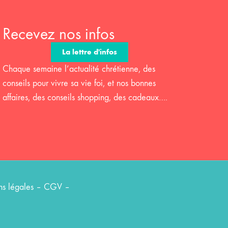
Recevez nos infos
La lettre d'infos
Chaque semaine l’actualité chrétienne, des
conseils pour vivre sa vie foi, et nos bonnes
affaires, des conseils shopping, des cadeaux….
s légales
–
CGV
–