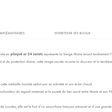
MPLÉMENTAIRES
ENTRETENIR SES BIJOUX
onde en
plaqué or 24 carats
représente la Vierge Marie tenant tendrement l’
t de protection divine, cette image sacrée incarne la douceur et la tendresse
ette médaille mariale séduit par sa sobriété et son éclat chaud.
profondeur du regard maternel et la pureté du lien sacré entre Marie et son Fil
de Lourdes, elle est le fruit d’un savoir-faire français artisanal et d’une grand