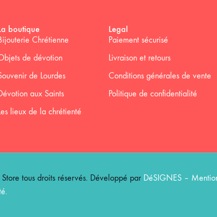
La boutique
Legal
Bijouterie Chrétienne
Paiement sécurisé
Objets de dévotion
Livraison et retours
Souvenir de Lourdes
Conditions générales de vente
Dévotion aux Saints
Politique de confidentialité
Les lieux de la chrétienté
ore tous droits réservés. Développé par
DéSIGNES
–
Mention
té
.