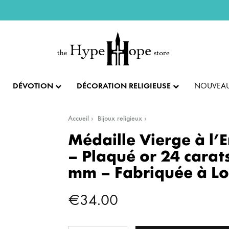
DÉVOTION
DÉCORATION RELIGIEUSE
NOUVEAU
Accueil
Bijoux religieux
IX ET PENDENTIFS
FÊTES ET LITURGIE
COLLECTION IMPÉRIALE
SACREMENTS
Médaille Vierge à l’
– Plaqué or 24 carat
AUTRES BIJOUX
DENTIFS
💝 SAINT VALENTIN
CADEAU DE BAPT
mm – Fabriquée à L
IX
✝️ PÂQUES ET SEMAINE SAINTE
CADEAU DE CO
BAGUES
€
34.00
CIFIX
NOËL
CADEAU DE CON
BRACELETS