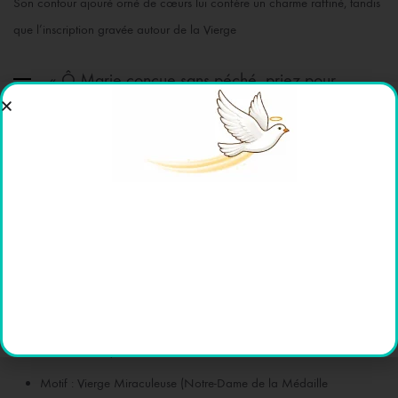
Son contour ajouré orné de cœurs lui confère un charme raffiné, tandis
que l’inscription gravée autour de la Vierge
« Ô Marie conçue sans péché, priez pour
nous qui avons recours à vous »
rappelle le message de foi et de protection transmis lors des apparitions.
Disponible en 35 mm : taille imposante, pour un port solennel ou une
offrande spirituelle.
Caractéristiques :
Matière : Plaqué or 18 carats
Motif : Vierge Miraculeuse (Notre-Dame de la Médaille