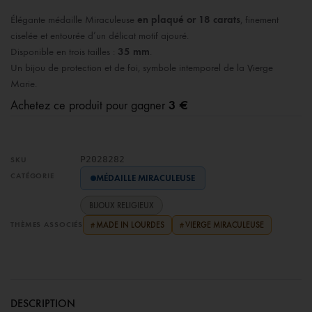
Élégante médaille Miraculeuse
en plaqué or 18 carats
, finement
ciselée et entourée d’un délicat motif ajouré.
Disponible en trois tailles :
35 mm
.
Un bijou de protection et de foi, symbole intemporel de la Vierge
Marie.
3 €
Achetez ce produit pour gagner
P2028282
SKU
CATÉGORIE
MÉDAILLE MIRACULEUSE
BIJOUX RELIGIEUX
THÈMES ASSOCIÉS
MADE IN LOURDES
VIERGE MIRACULEUSE
#
#
DESCRIPTION