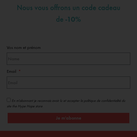
Nous vous offrons un code cadeau
-10%
de
Vos nom et prénom
Email
En m'abonnant je reconnais avoir lu et accepter la politique de confidentialité du
site the Hype Hope store
Je m'abonne