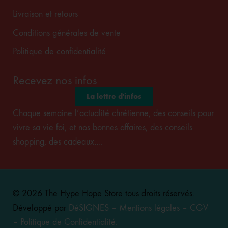
Livraison et retours
Conditions générales de vente
Politique de confidentialité
Recevez nos infos
La lettre d'infos
Chaque semaine l’actualité chrétienne, des conseils pour
vivre sa vie foi, et nos bonnes affaires, des conseils
shopping, des cadeaux….
© 2026 The Hype Hope Store tous droits réservés.
Développé par
DéSIGNES
–
Mentions légales
–
CGV
–
Politique de Confidentialité
.