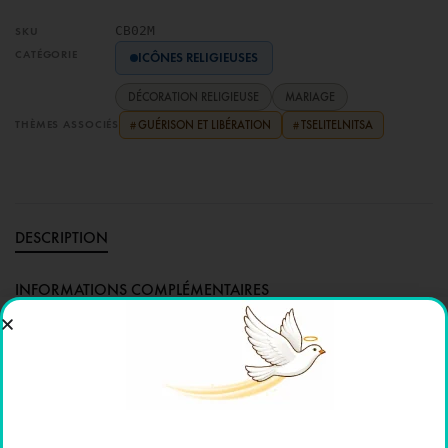
CB02M
SKU
CATÉGORIE
ICÔNES RELIGIEUSES
DÉCORATION RELIGIEUSE
MARIAGE
THÈMES ASSOCIÉS
GUÉRISON ET LIBÉRATION
TSELITELNITSA
#
#
DESCRIPTION
INFORMATIONS COMPLÉMENTAIRES
🎓 L’ENCYCLOPÉDIE
AVIS (0)