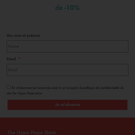
-10%
de
Vos nom et prénom
Email
En m'abonnant je reconnais avoir lu et accepter la politique de confidentialité du
site the Hype Hope store
Je m'abonne
The Hype Hope Store