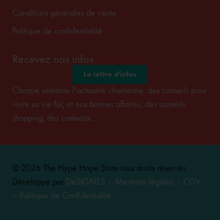
Conditions générales de vente
Politique de confidentialité
Recevez nos infos
La lettre d'infos
Chaque semaine l’actualité chrétienne, des conseils pour
vivre sa vie foi, et nos bonnes affaires, des conseils
shopping, des cadeaux….
© 2026 The Hype Hope Store tous droits réservés.
Développé par
DéSIGNES
–
Mentions légales
–
CGV
–
Politique de Confidentialité
.