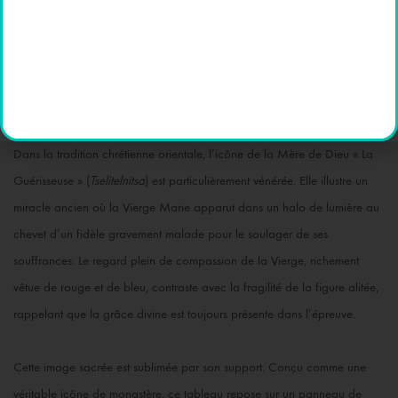
La Consolation des Malades et l’Espérance de la Guérison.
« Ô Très Sainte Mère de Dieu, guérissez
nos âmes et nos corps… »
Dans la tradition chrétienne orientale, l’icône de la Mère de Dieu « La
Guérisseuse » (
Tselitelnitsa
) est particulièrement vénérée. Elle illustre un
miracle ancien où la Vierge Marie apparut dans un halo de lumière au
chevet d’un fidèle gravement malade pour le soulager de ses
souffrances. Le regard plein de compassion de la Vierge, richement
vêtue de rouge et de bleu, contraste avec la fragilité de la figure alitée,
rappelant que la grâce divine est toujours présente dans l’épreuve.
Cette image sacrée est sublimée par son support. Conçu comme une
véritable icône de monastère, ce tableau repose sur un panneau de