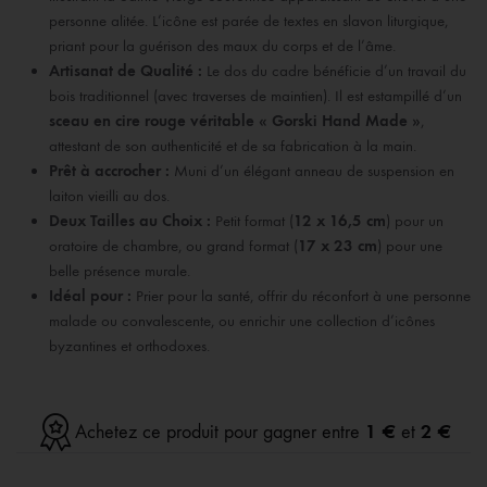
personne alitée. L’icône est parée de textes en slavon liturgique,
priant pour la guérison des maux du corps et de l’âme.
Artisanat de Qualité :
Le dos du cadre bénéficie d’un travail du
bois traditionnel (avec traverses de maintien). Il est estampillé d’un
sceau en cire rouge véritable « Gorski Hand Made »
,
attestant de son authenticité et de sa fabrication à la main.
Prêt à accrocher :
Muni d’un élégant anneau de suspension en
laiton vieilli au dos.
Deux Tailles au Choix :
Petit format (
12 x 16,5 cm
) pour un
oratoire de chambre, ou grand format (
17 x 23 cm
) pour une
belle présence murale.
Idéal pour :
Prier pour la santé, offrir du réconfort à une personne
malade ou convalescente, ou enrichir une collection d’icônes
byzantines et orthodoxes.
1 €
2 €
Achetez ce produit pour gagner entre
et