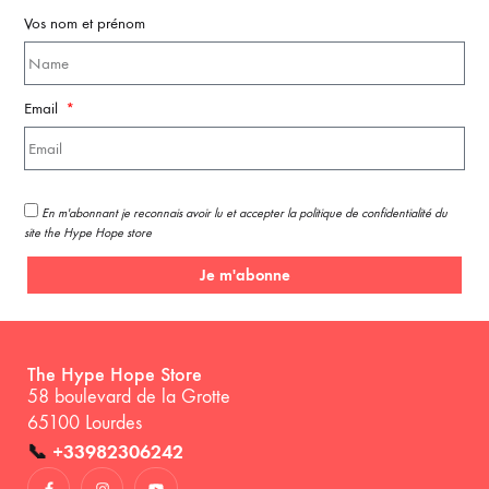
Vos nom et prénom
Email
En m'abonnant je reconnais avoir lu et accepter la politique de confidentialité du
site the Hype Hope store
Je m'abonne
The Hype Hope Store
58 boulevard de la Grotte
65100 Lourdes
📞
+33982306242