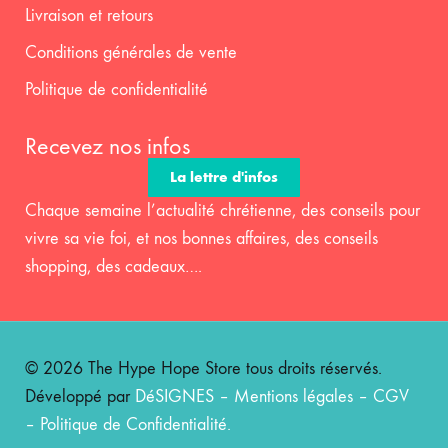
Livraison et retours
Conditions générales de vente
Politique de confidentialité
Recevez nos infos
La lettre d'infos
Chaque semaine l’actualité chrétienne, des conseils pour
vivre sa vie foi, et nos bonnes affaires, des conseils
shopping, des cadeaux….
© 2026 The Hype Hope Store tous droits réservés.
Développé par
DéSIGNES
–
Mentions légales
–
CGV
–
Politique de Confidentialité
.