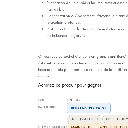
Purification de l’air : réduit les impuretés et assain
l’air ambiant.
Concentration & Apaisement : favorise la clarté d’
relaxation profonde.
Protection Spirituelle : tradition bénédictine reco
les influences négatives.
Offrez-vous ce sachet d’encens en grains Saint Benoît
votre intérieur en un sanctuaire de paix et de recueill
incontournable pour tous les amoureux de la tradition 
spirituel.
Achetez ce produit pour gagner
17008-BE
SKU
CATÉGORIE
ENCENS EN GRAINS
ENCENS RELIGIEUX
OBJETS DE DÉ
THÈMES ASSOCIÉS
SAINT BENOIT
PROTECTION ET C
#
#