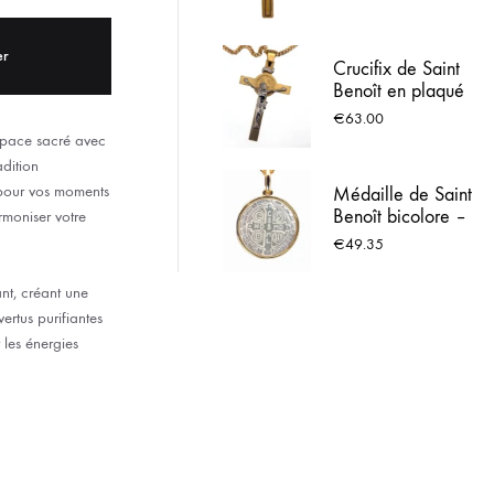
Bois & Médaille
ACIER INOX
Émaillée - Bleu
clair
er
Crucifix de Saint
 LOURDES
Benoît en plaqué
or et argenté – 35
€
63.00
mm
space sacré avec
adition
pour vos moments
Médaille de Saint
Benoît bicolore –
rmoniser votre
Plaqué or et
€
49.35
argent – 10 mm
nt, créant une
ertus purifiantes
 les énergies