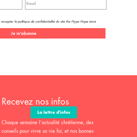
 accepter la politique de confidentialité du site the Hype Hope store
Je m'abonne
Recevez nos infos
La lettre d'infos
Chaque semaine l’actualité chrétienne, des
conseils pour vivre sa vie foi, et nos bonnes