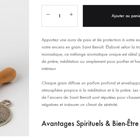
IX RÉGIONALES
🛐 PRIER LES SAINTS
MARIAGE
JONCS
Ajouter au pani
SOUVENIRS DE
BOLES CHRÉTIENS
COLLIER
PELETS
Apportez une aura de paix et de protection à votre e
notre encens en grain Saint Benoît. Élaboré selon la tr
monastique, ce mélange aromatique unique est idéal 
de prière, méditation ou simplement pour purifier et ha
intérieur.
Chaque grain diffuse un parfum profond et enveloppa
atmosphère propice à la méditation et à la prière. Les v
de l’encens de Saint Benoît sont réputées pour chasser
négatives et instaurer un climat de sérénité.
Avantages Spirituels & Bien-Être