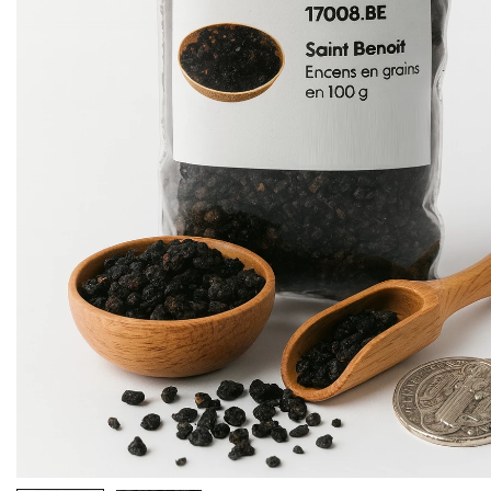
EX-VOTOS ET COEURS SACRÉS
MÉDAILLES JÉSUS
CRO
BOUGIES ET CIERGES
MÉDAILLE SAINTS
SYM
CUSTODES ET PYXIDES
MÉDAILLES ENFANTS
CHA