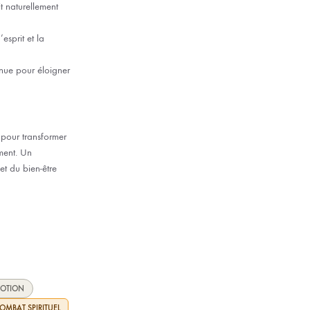
it naturellement
esprit et la
nnue pour éloigner
 pour transformer
ement. Un
et du bien-être
VOTION
OMBAT SPIRITUEL