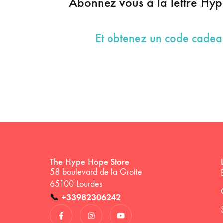
Abonnez vous à la lettre Hy
Et obtenez un code cade
The Hype Hope Store
58 boulevard de la Grotte
65100 Lourdes
📞
+33982306242