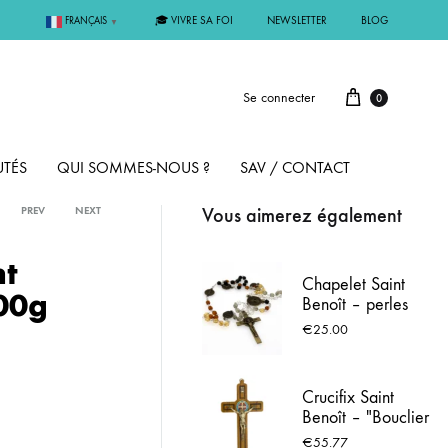
🎓 VIVRE SA FOI
NEWSLETTER
BLOG
FRANÇAIS
▼
Se connecter
0
TÉS
QUI SOMMES-NOUS ?
SAV / CONTACT
Vous aimerez également
PREV
NEXT
PAR MÉTAL
nt
Chapelet Saint
100g
Benoît – perles
ÊME
ARGENT
ambrées et dorées
€
25.00
– croix en bronze
vieilli
MMUNION
OR
Crucifix Saint
Benoît – "Bouclier
FIRMATION
PLAQUÉ OR
contre le Mal" –
€
55.77