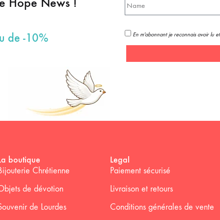
pe Hope News !
En m'abonnant je reconnais avoir lu et
au de -10%
La boutique
Legal
Bijouterie Chrétienne
Paiement sécurisé
Objets de dévotion
Livraison et retours
Souvenir de Lourdes
Conditions générales de vente