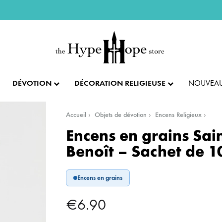
DÉVOTION
DÉCORATION RELIGIEUSE
NOUVEAU
Accueil
Objets de dévotion
Encens Religieux
IX ET PENDENTIFS
FÊTES ET LITURGIE
COLLECTION IMPÉRIALE
SACREMENTS
Encens en grains Sai
Benoît – Sachet de 
AUTRES BIJOUX
DENTIFS
💝 SAINT VALENTIN
CADEAU DE BAPT
Encens en grains
IX
✝️ PÂQUES ET SEMAINE SAINTE
CADEAU DE CO
BAGUES
€
6.90
CIFIX
NOËL
CADEAU DE CON
BRACELETS