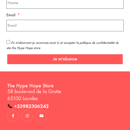
Email
En m'abonnant je reconnais avoir lu et accepter la politique de confidentialité du
site the Hype Hope store
Je m'abonne
The Hype Hope Store
58 boulevard de la Grotte
65100 Lourdes
📞
+33982306242