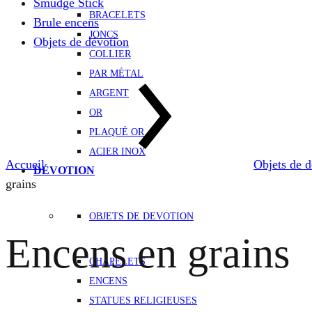
Smudge Stick
BRACELETS
Brule encens
JONCS
Objets de dévotion
COLLIER
PAR MÉTAL
ARGENT
OR
PLAQUÉ OR
ACIER INOX
Accueil
Objets de d
DÉVOTION
grains
OBJETS DE DEVOTION
Encens en grains
CHAPELETS
ENCENS
STATUES RELIGIEUSES