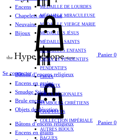
Encens
MÉDAILLE DE LOURDES
Chapelets de combat
MÉDAILLE MIRACULEUSE
Neuvaine
MÉDAILLE VIERGE MARIE
Bijoux
MÉDAILLES JÉSUS
MÉDAILLE SAINTS
MÉDAILLES ENFANTS
Panier
0
CROIX ET PENDENTIFS
PENDENTIFS
Se connecter
Bâtons d’encens religieux
CROIX
Encens en grains
CRUCIFIX
Smudge Stick
CROIX RÉGIONALES
Brule encens
SYMBOLES CHRÉTIENS
Objets de dévotion
CHAPELETS
COLLECTION IMPÉRIALE
Panier
0
Bâtons d’encens religieux
AUTRES BIJOUX
Encens en grains
BAGUES