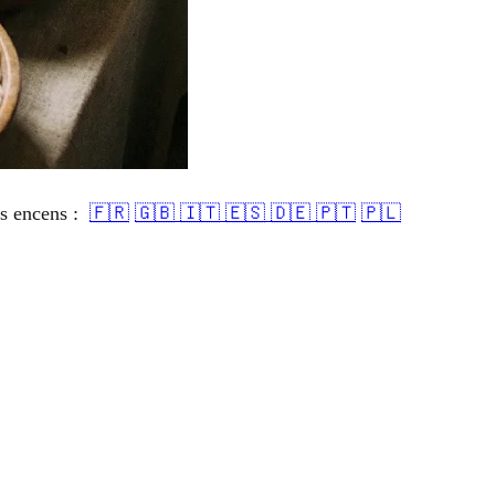
es encens :
🇫🇷
🇬🇧
🇮🇹
🇪🇸
🇩🇪
🇵🇹
🇵🇱