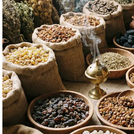
ICÔNES RELIGIEUSES
CADRES RELIGIEUX
CROIX ET CRUCIFIX
EX-VOTOS ET COEURS SACRÉS
MIROIRS RELIGIEUX COEURS SACRÉS
EXTÉRIEUR
NOUVEAUTÉS
QUI SOMMES-NOUS ?
SAV / CONTACT