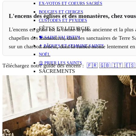
EX-VOTOS ET COEURS SACRÉS
BOUGIES ET CIERGES
L'encens des églises et des monastères, chez vous.
CUSTODES ET PYXIDES
FÊTES ET LITURGIE
L'encens en grain est la forme la plus ancienne et la plus 
chapelles des monastères, dans les sanctuaires de Terre S
💝 SAINT VALENTIN
sur un charbon ardent, dont la fumée monte lentement en
✝️ PÂQUES ET SEMAINE SAINTE
NOËL
🛐 PRIER LES SAINTS
Téléchargez notre guide des encens :
🇫🇷
🇬🇧
🇮🇹
🇪🇸
SACREMENTS
CADEAU DE BAPTÊME
CADEAU DE COMMUNION
CADEAU DE CONFIRMATION
MARIAGE
SOUVENIRS DE LOURDES
DÉCORATION RELIGIEUSE
STATUES RELIGIEUSES