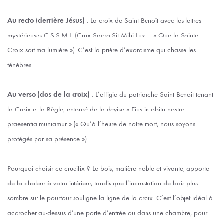
Au recto (derrière Jésus)
: La croix de Saint Benoît avec les lettres
mystérieuses C.S.S.M.L. (Crux Sacra Sit Mihi Lux – « Que la Sainte
Croix soit ma lumière »). C’est la prière d’exorcisme qui chasse les
ténèbres.
Au verso (dos de la croix)
: L’effigie du patriarche Saint Benoît tenant
la Croix et la Règle, entouré de la devise « Eius in obitu nostro
praesentia muniamur » (« Qu’à l’heure de notre mort, nous soyons
protégés par sa présence »).
Pourquoi choisir ce crucifix ? Le bois, matière noble et vivante, apporte
de la chaleur à votre intérieur, tandis que l’incrustation de bois plus
sombre sur le pourtour souligne la ligne de la croix. C’est l’objet idéal à
accrocher au-dessus d’une porte d’entrée ou dans une chambre, pour