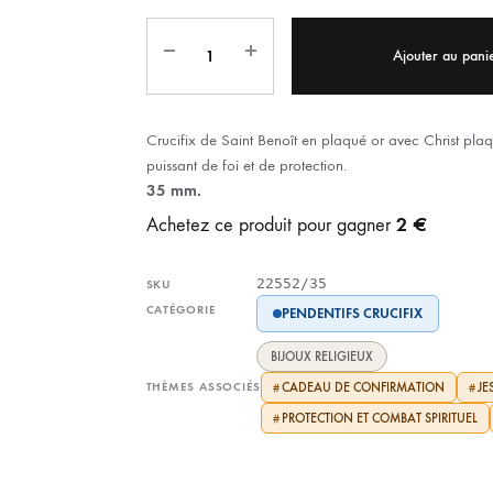
IX RÉGIONALES
🛐 PRIER LES SAINTS
MARIAGE
JONCS
Ajouter au pani
SOUVENIRS DE
BOLES CHRÉTIENS
COLLIER
PELETS
Crucifix de Saint Benoît en plaqué or avec Christ pla
puissant de foi et de protection.
35 mm.
2 €
Achetez ce produit pour gagner
22552/35
SKU
CATÉGORIE
PENDENTIFS CRUCIFIX
BIJOUX RELIGIEUX
THÈMES ASSOCIÉS
CADEAU DE CONFIRMATION
JE
#
#
PROTECTION ET COMBAT SPIRITUEL
#