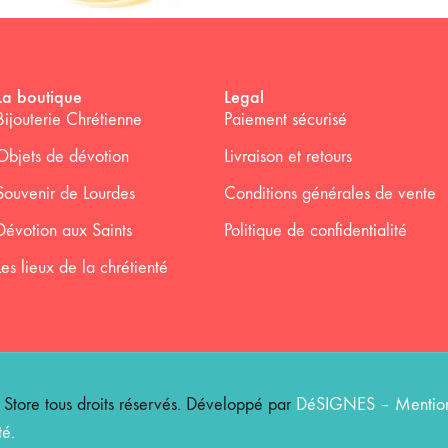
La boutique
Legal
Bijouterie Chrétienne
Paiement sécurisé
Objets de dévotion
Livraison et retours
Souvenir de Lourdes
Conditions générales de vente
Dévotion aux Saints
Politique de confidentialité
Les lieux de la chrétienté
ore tous droits réservés. Développé par
DéSIGNES
–
Mention
té
.