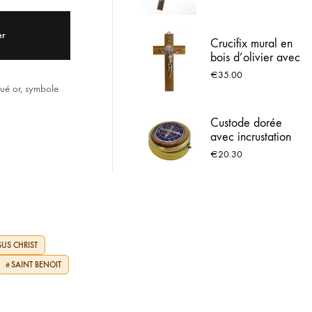
mm
ACIER INOX
er
Crucifix mural en
 LOURDES
bois d’olivier avec
médaille de Saint
€
35.00
Benoît – 18 cm
qué or, symbole
Custode dorée
avec incrustation
en bois d’olivier et
€
20.30
médaille de Saint
Benoît
SUS CHRIST
SAINT BENOIT
#