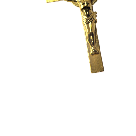
EX-VOTOS ET COEURS SACRÉS
MÉDAILLES JÉSUS
CRO
BOUGIES ET CIERGES
MÉDAILLE SAINTS
SYM
CUSTODES ET PYXIDES
MÉDAILLES ENFANTS
CHA