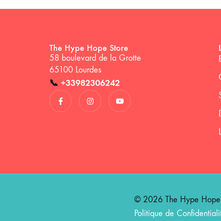
The Hype Hope Store
58 boulevard de la Grotte
65100 Lourdes
📞
+33982306242
© 2026 The Hype Hope St
Politique de Confidentiali