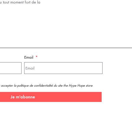
u tout moment fort de la
Email
 accepter la politique de confidentialité du site the Hype Hope store
Je m'abonne