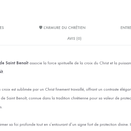
ES
🛡️ L’ARMURE DU CHRÉTIEN
ENTRE
AVIS (0)
de Saint Benoît
associe la force spirituelle de la croix du Christ et la puissa
ît
.
croix est sublimée par un Christ finement travaillé, offrant un contraste élégant
 de Saint Benoît, connue dans la tradition chrétienne pour sa valeur de protec
s.
ffirmer sa foi profonde tout en s’entourant d’un signe fort de protection divine.