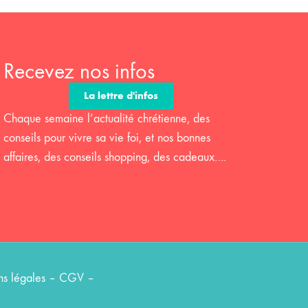
Recevez nos infos
La lettre d'infos
Chaque semaine l’actualité chrétienne, des
conseils pour vivre sa vie foi, et nos bonnes
affaires, des conseils shopping, des cadeaux….
s légales
–
CGV
–