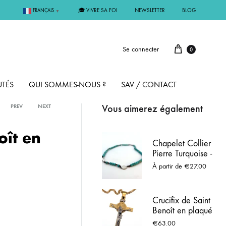
🎓 VIVRE SA FOI
NEWSLETTER
BLOG
FRANÇAIS
▼
Se connecter
0
TÉS
QUI SOMMES-NOUS ?
SAV / CONTACT
Vous aimerez également
PREV
NEXT
PAR MÉTAL
oît en
Chapelet Collier
Pierre Turquoise -
ÊME
ARGENT
Saint Benoit
À partir de
€
27.00
MMUNION
OR
Crucifix de Saint
Benoît en plaqué
FIRMATION
PLAQUÉ OR
or et argenté – 35
€
63.00