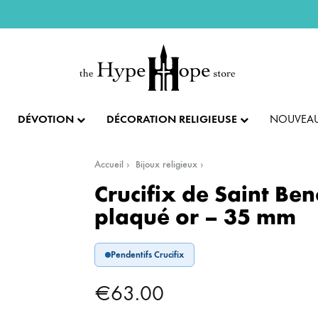
DÉVOTION
DÉCORATION RELIGIEUSE
NOUVEAU
Accueil
Bijoux religieux
IX ET PENDENTIFS
FÊTES ET LITURGIE
COLLECTION IMPÉRIALE
SACREMENTS
Crucifix de Saint Ben
plaqué or – 35 mm
AUTRES BIJOUX
DENTIFS
💝 SAINT VALENTIN
CADEAU DE BAPT
Pendentifs Crucifix
IX
✝️ PÂQUES ET SEMAINE SAINTE
CADEAU DE CO
BAGUES
€
63.00
CIFIX
NOËL
CADEAU DE CON
BRACELETS