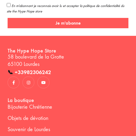
En m'abonnant je reconnais avoir lu et accepter la politique de confidentialité du
site the Hype Hope store
Je m'abonne
The Hype Hope Store
58 boulevard de la Grotte
65100 Lourdes
📞
+33982306242
La boutique
Bijouterie Chrétienne
Objets de dévotion
Souvenir de Lourdes