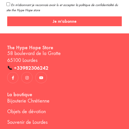
En m'abonnant je reconnais avoir lu et accepter la politique de confidentialité du
site the Hype Hope store
Je m'abonne
The Hype Hope Store
58 boulevard de la Grotte
65100 Lourdes
📞
+33982306242
La boutique
Bijouterie Chrétienne
Objets de dévotion
Souvenir de Lourdes