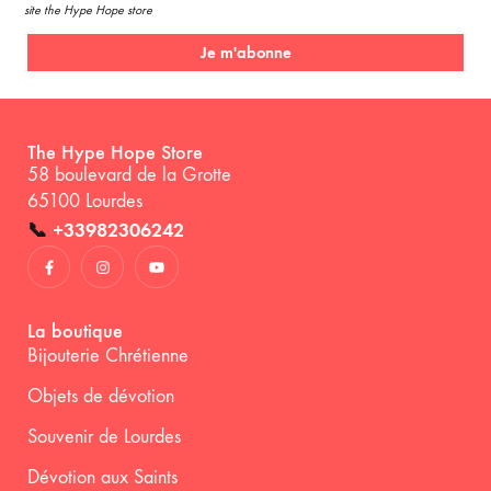
site the Hype Hope store
Je m'abonne
The Hype Hope Store
58 boulevard de la Grotte
65100 Lourdes
📞
+33982306242
La boutique
Bijouterie Chrétienne
Objets de dévotion
Souvenir de Lourdes
Dévotion aux Saints