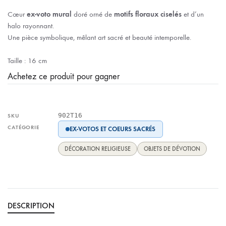
Cœur
ex-voto mural
doré orné de
motifs floraux ciselés
et d’un
halo rayonnant.
Une pièce symbolique, mêlant art sacré et beauté intemporelle.
Taille : 16 cm
Achetez ce produit pour gagner
902T16
SKU
CATÉGORIE
EX-VOTOS ET COEURS SACRÉS
DÉCORATION RELIGIEUSE
OBJETS DE DÉVOTION
DESCRIPTION