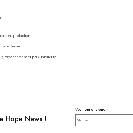
:
ntuition, protection
umière divine
r, rayonnement et paix intérieure
Vos nom et prénom
pe Hope News !