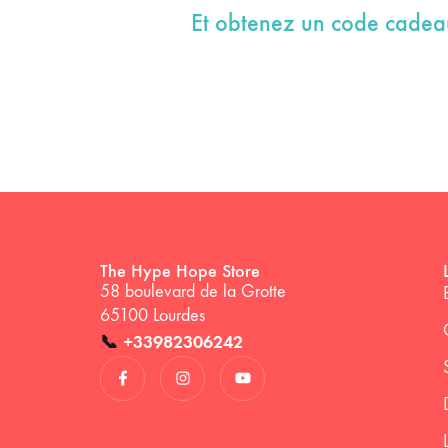
Et obtenez un code cade
The Hype Hope Store
58 boulevard de la Grotte
65100 Lourdes
📞
+33982306242