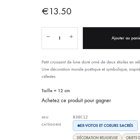
IX RÉGIONALES
🛐 PRIER LES SAINTS
MARIAGE
€
13.50
JONCS
SOUVENIRS DE
BOLES CHRÉTIENS
COLLIER
PELETS
Ajouter au pani
Petit croissant de lune doré orné de deux étoiles en reli
Une décoration murale poétique et symbolique, inspir
célestes.
Taille = 12 cm
Achetez ce produit pour gagner
830C12
SKU
CATÉGORIE
EX-VOTOS ET COEURS SACRÉS
DÉCORATION RELIGIEUSE
OBJETS 