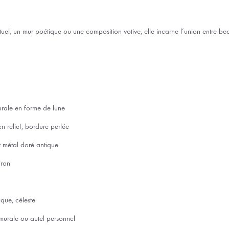
ituel, un mur poétique ou une composition votive, elle incarne l’union entre be
rale en forme de lune
en relief, bordure perlée
t métal doré antique
iron
tique, céleste
murale ou autel personnel