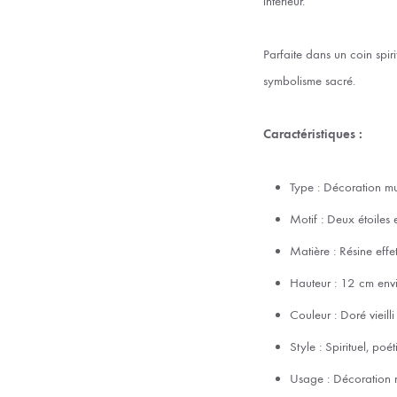
intérieur.
Parfaite dans un coin spir
symbolisme sacré.
Caractéristiques :
Type : Décoration mu
Motif : Deux étoiles 
Matière : Résine effe
Hauteur : 12 cm env
Couleur : Doré vieilli
Style : Spirituel, poé
Usage : Décoration 