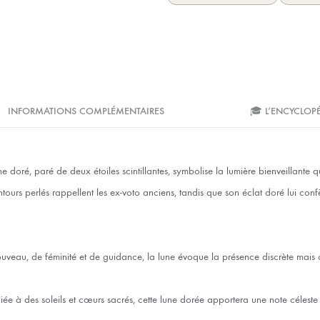
INFORMATIONS COMPLÉMENTAIRES
🎓 L’ENCYCLOP
e doré, paré de deux étoiles scintillantes, symbolise la lumière bienveillante qui
ours perlés rappellent les ex-voto anciens, tandis que son éclat doré lui con
uveau, de féminité et de guidance, la lune évoque la présence discrète mais 
ée à des soleils et cœurs sacrés, cette lune dorée apportera une note céleste 