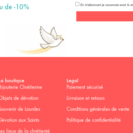
En m'abonnant je reconnais avoir lu et
au de -10%
La boutique
Legal
Bijouterie Chrétienne
Paiement sécurisé
Objets de dévotion
Livraison et retours
Souvenir de Lourdes
Conditions générales de vente
Dévotion aux Saints
Politique de confidentialité
Les lieux de la chrétienté