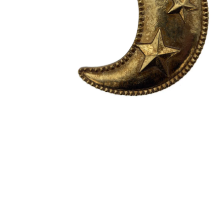
EX-VOTOS ET COEURS SACRÉS
MÉDAILLES JÉSUS
CRO
BOUGIES ET CIERGES
MÉDAILLE SAINTS
SYM
CUSTODES ET PYXIDES
MÉDAILLES ENFANTS
CHA