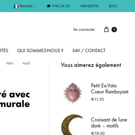
🎓 VIVRE SA FOI
NEWSLETTER
BLOG
FRANÇAIS
▼
Se connecter
0
TÉS
QUI SOMMES-NOUS ?
SAV / CONTACT
Vous aimerez également
PREV
NEXT
PAR MÉTAL
Petit Ex-Voto
ré avec
Coeur flamboyant
ÊME
ARGENT
rose terre - 8 cm
€
11.50
 murale
MMUNION
OR
Croissant de lune
doré – motifs
FIRMATION
PLAQUÉ OR
floraux ciselés –
€
18.00