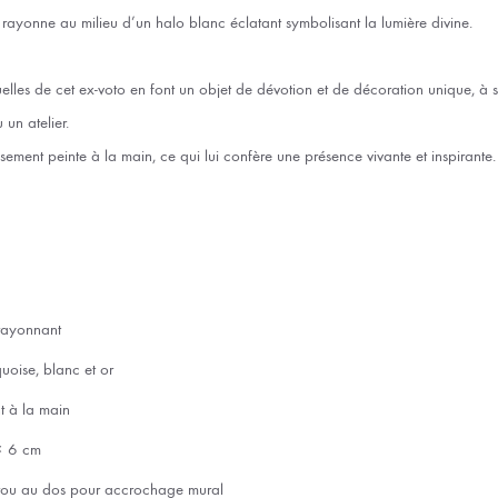
 rayonne au milieu d’un halo blanc éclatant symbolisant la lumière divine.
ituelles de cet ex-voto en font un objet de dévotion et de décoration unique, 
un atelier.
ment peinte à la main, ce qui lui confère une présence vivante et inspirante.
rayonnant
quoise, blanc et or
t à la main
 × 6 cm
 trou au dos pour accrochage mural