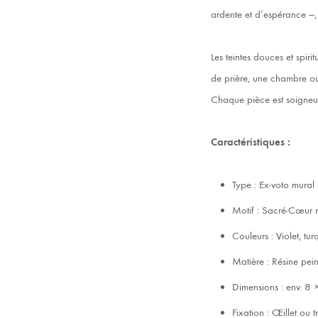
ardente et d’espérance —,
Les teintes douces et spir
de prière, une chambre ou 
Chaque pièce est soigneuse
Caractéristiques :
Type : Ex-voto mural
Motif : Sacré-Cœur 
Couleurs : Violet, tur
Matière : Résine pein
Dimensions : env. 8
Fixation : Œillet ou