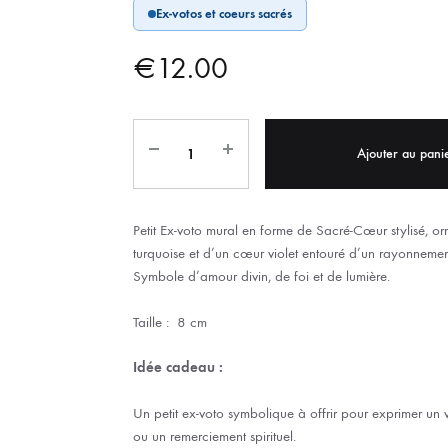
Ex-votos et coeurs sacrés
IX RÉGIONALES
🛐 PRIER LES SAINTS
MARIAGE
JONCS
€
12.00
SOUVENIRS DE
BOLES CHRÉTIENS
COLLIER
PELETS
Ajouter au pani
Petit Ex-voto mural en forme de Sacré-Cœur stylisé, o
turquoise et d’un cœur violet entouré d’un rayonnemen
Symbole d’amour divin, de foi et de lumière.
Taille : 8 cm
Idée cadeau :
Un petit ex-voto symbolique à offrir pour exprimer un 
ou un remerciement spirituel.