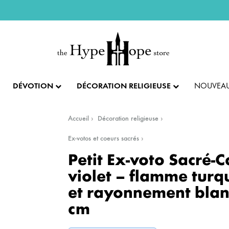
DÉVOTION
DÉCORATION RELIGIEUSE
NOUVEAU
Accueil
Décoration religieuse
IX ET PENDENTIFS
FÊTES ET LITURGIE
COLLECTION IMPÉRIALE
SACREMENTS
Ex-votos et coeurs sacrés
Petit Ex-voto Sacré-
AUTRES BIJOUX
DENTIFS
💝 SAINT VALENTIN
CADEAU DE BAPT
violet – flamme turq
et rayonnement blan
IX
✝️ PÂQUES ET SEMAINE SAINTE
CADEAU DE CO
BAGUES
cm
CIFIX
NOËL
CADEAU DE CON
BRACELETS