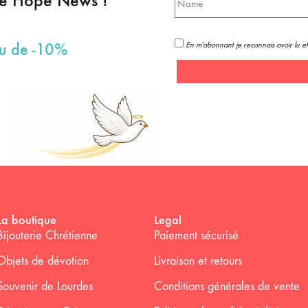
pe Hope News !
En m'abonnant je reconnais avoir lu et
au de -10%
La boutique
Legal
Bijouterie Chrétienne
Paiement sécurisé
Objets de dévotion
Livraison et retours
Souvenir de Lourdes
Conditions générales de vente