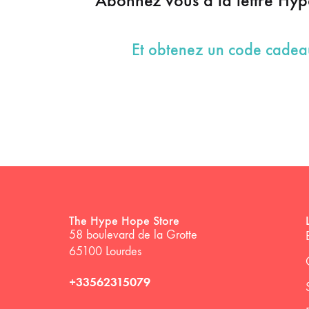
Abonnez vous à la lettre Hy
Et obtenez un code cade
The Hype Hope Store
58 boulevard de la Grotte
65100 Lourdes
+33562315079