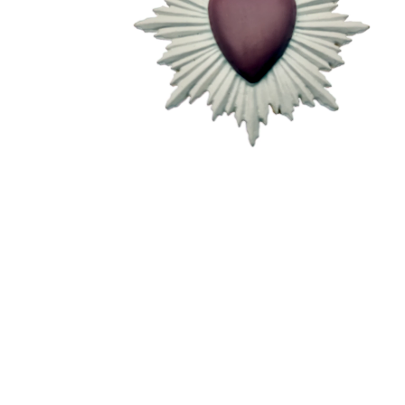
EX-VOTOS ET COEURS SACRÉS
MÉDAILLES JÉSUS
CRO
BOUGIES ET CIERGES
MÉDAILLE SAINTS
SYM
CUSTODES ET PYXIDES
MÉDAILLES ENFANTS
CHA