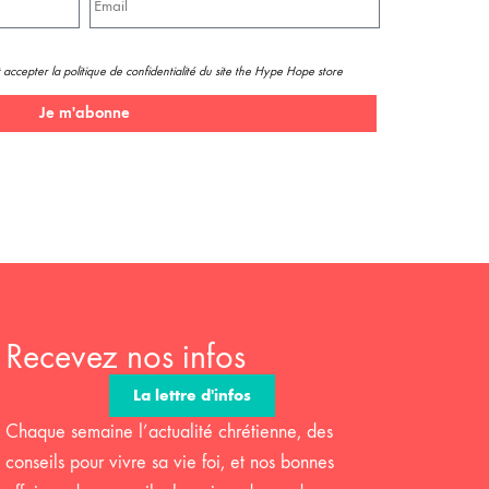
 accepter la politique de confidentialité du site the Hype Hope store
Je m'abonne
Recevez nos infos
La lettre d'infos
Chaque semaine l’actualité chrétienne, des
conseils pour vivre sa vie foi, et nos bonnes