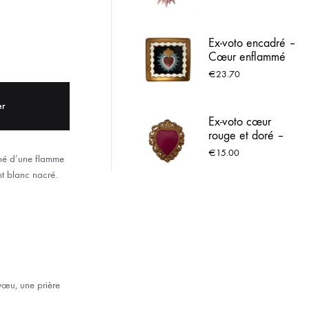
ACIER INOX
Ex-voto encadré –
 LOURDES
Cœur enflammé
rouge et doré –
€
23.70
14 cm
er
Ex-voto cœur
rouge et doré –
style baroque –
€
15.00
rné d’une flamme
12 cm
t blanc nacré.
vœu, une prière