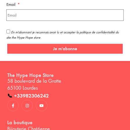
Email
En m'abonnant je reconnais avoir lu et accepter la politique de confidentialité du
site the Hype Hope store
Je m'abonne
The Hype Hope Store
58 boulevard de la Grotte
65100 Lourdes
📞
+33982306242
La boutique
Bijouterie Chrétienne