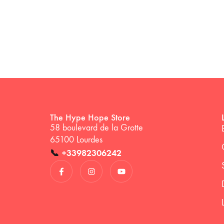
The Hype Hope Store
58 boulevard de la Grotte
65100 Lourdes
📞
+33982306242