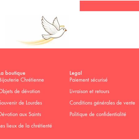
La boutique
Legal
Bijouterie Chrétienne
Paiement sécurisé
Objets de dévotion
Livraison et retours
Souvenir de Lourdes
Conditions générales de vente
Dévotion aux Saints
Politique de confidentialité
Les lieux de la chrétienté