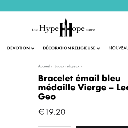
DÉVOTION
DÉCORATION RELIGIEUSE
NOUVEAU
Accueil
Bijoux religieux
IX ET PENDENTIFS
FÊTES ET LITURGIE
COLLECTION IMPÉRIALE
SACREMENTS
Bracelet émail bleu
médaille Vierge – Le
AUTRES BIJOUX
DENTIFS
💝 SAINT VALENTIN
CADEAU DE BAPT
Geo
IX
✝️ PÂQUES ET SEMAINE SAINTE
CADEAU DE CO
BAGUES
€
19.20
CIFIX
NOËL
CADEAU DE CON
BRACELETS