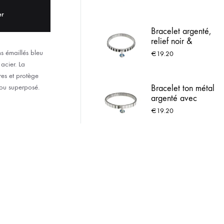
ACIER INOX
er
Bracelet argenté,
 LOURDES
relief noir &
Médaille de
s émaillés bleu
€
19.20
Lourdes
acier. La
es et protège
 ou superposé.
Bracelet ton métal
argenté avec
médaille Notre
€
19.20
Dame de Lourdes