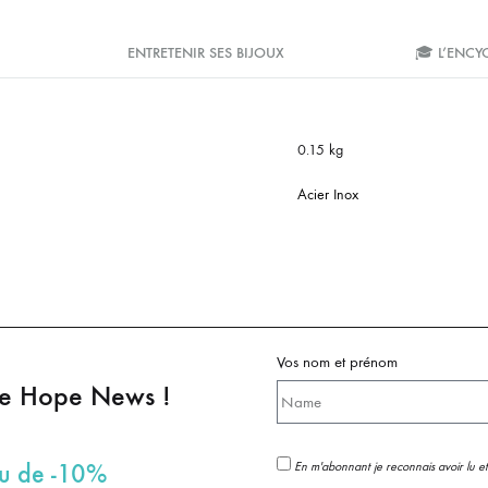
ENTRETENIR SES BIJOUX
🎓 L’ENCY
0.15 kg
Acier Inox
Vos nom et prénom
pe Hope News !
En m'abonnant je reconnais avoir lu et
au de -10%