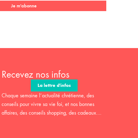
Je m'abonne
Recevez nos infos
La lettre d'infos
Chaque semaine l’actualité chrétienne, des
conseils pour vivre sa vie foi, et nos bonnes
affaires, des conseils shopping, des cadeaux….