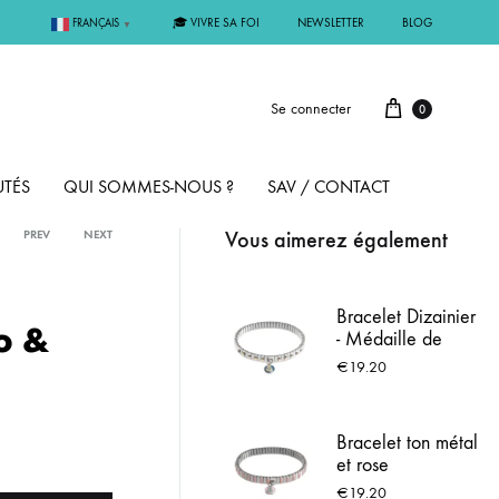
🎓 VIVRE SA FOI
NEWSLETTER
BLOG
FRANÇAIS
▼
Se connecter
0
TÉS
QUI SOMMES-NOUS ?
SAV / CONTACT
Vous aimerez également
PREV
NEXT
PAR MÉTAL
Bracelet Dizainier
o &
- Médaille de
ÊME
ARGENT
Lourdes
€
19.20
MMUNION
OR
Bracelet ton métal
et rose
FIRMATION
PLAQUÉ OR
€
19.20