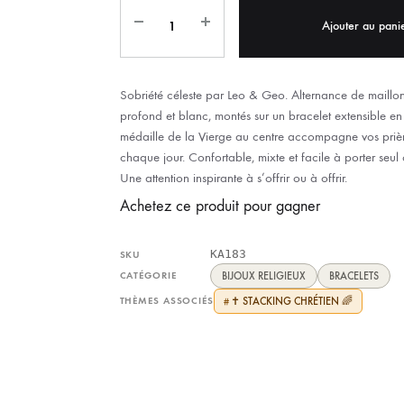
IX RÉGIONALES
🛐 PRIER LES SAINTS
MARIAGE
JONCS
Ajouter au pani
SOUVENIRS DE
BOLES CHRÉTIENS
COLLIER
Sobriété céleste par Leo & Geo. Alternance de maillon
PELETS
profond et blanc, montés sur un bracelet extensible en 
médaille de la Vierge au centre accompagne vos prièr
chaque jour. Confortable, mixte et facile à porter seul
Une attention inspirante à s’offrir ou à offrir.
Achetez ce produit pour gagner
KA183
SKU
CATÉGORIE
BIJOUX RELIGIEUX
BRACELETS
THÈMES ASSOCIÉS
✝️ STACKING CHRÉTIEN 🌈
#