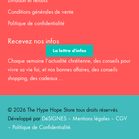
Livraison et retours
Conditions générales de vente
Politique de confidentialité
Recevez nos infos
La lettre d'infos
Chaque semaine l’actualité chrétienne, des conseils pour
vivre sa vie foi, et nos bonnes affaires, des conseils
shopping, des cadeaux….
© 2026 The Hype Hope Store tous droits réservés.
Développé par
DéSIGNES
–
Mentions légales
–
CGV
–
Politique de Confidentialité
.