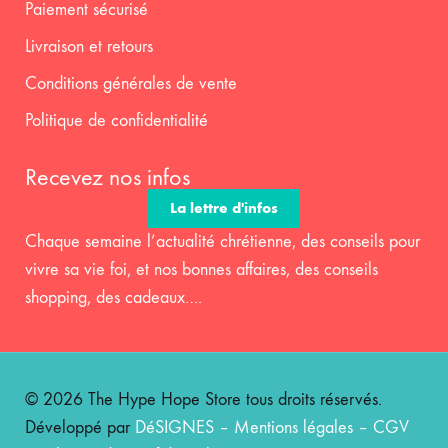
Paiement sécurisé
Livraison et retours
Conditions générales de vente
Politique de confidentialité
Recevez nos infos
La lettre d'infos
Chaque semaine l’actualité chrétienne, des conseils pour
vivre sa vie foi, et nos bonnes affaires, des conseils
shopping, des cadeaux….
© 2026 The Hype Hope Store tous droits réservés.
Développé par
DéSIGNES
–
Mentions légales
–
CGV