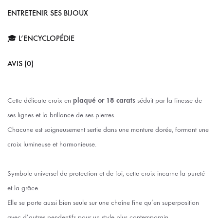
ENTRETENIR SES BIJOUX
🎓 L’ENCYCLOPÉDIE
AVIS (0)
Cette délicate croix en
plaqué or 18 carats
séduit par la finesse de
ses lignes et la brillance de ses pierres.
Chacune est soigneusement sertie dans une monture dorée, formant une
croix lumineuse et harmonieuse.
Symbole universel de protection et de foi, cette croix incarne la pureté
et la grâce.
Elle se porte aussi bien seule sur une chaîne fine qu’en superposition
avec d’autres pendentifs pour un style plus contemporain.