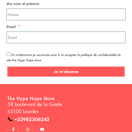
Vos nom et prénom
Email
En m'abonnant je reconnais avoir lu et accepter la politique de confidentialité du
site the Hype Hope store
Je m'abonne
The Hype Hope Store
58 boulevard de la Grotte
65100 Lourdes
📞
+33982306242