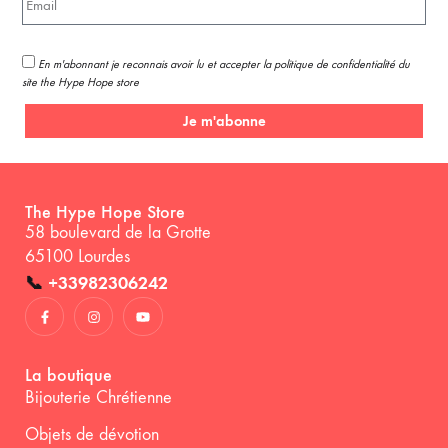
En m'abonnant je reconnais avoir lu et accepter la politique de confidentialité du
site the Hype Hope store
Je m'abonne
The Hype Hope Store
58 boulevard de la Grotte
65100 Lourdes
📞
+33982306242
La boutique
Bijouterie Chrétienne
Objets de dévotion