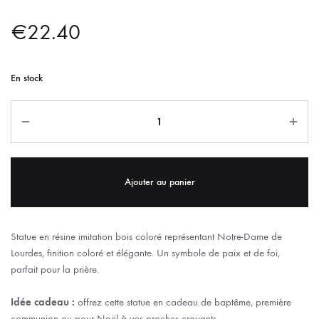
€
22.40
En stock
Ajouter au panier
Statue en résine imitation bois coloré représentant Notre-Dame de
Lourdes, finition coloré et élégante. Un symbole de paix et de foi,
parfait pour la prière.
Idée cadeau :
offrez cette statue en cadeau de baptême, première
communion ou pour Noël à vos proches croyants