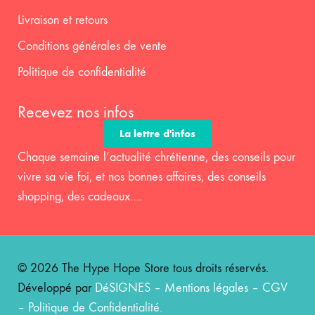
Livraison et retours
Conditions générales de vente
Politique de confidentialité
Recevez nos infos
La lettre d'infos
Chaque semaine l’actualité chrétienne, des conseils pour
vivre sa vie foi, et nos bonnes affaires, des conseils
shopping, des cadeaux….
© 2026 The Hype Hope Store tous droits réservés.
Développé par
DéSIGNES
–
Mentions légales
–
CGV
–
Politique de Confidentialité
.