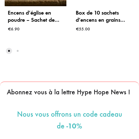
Encens d’église en
Box de 10 sachets
poudre – Sachet de
d’encens en grains
100g
(1kg)
€
6.90
€
55.00
Abonnez vous à la lettre Hype Hope News !
Nous vous offrons un code cadeau
-10%
de