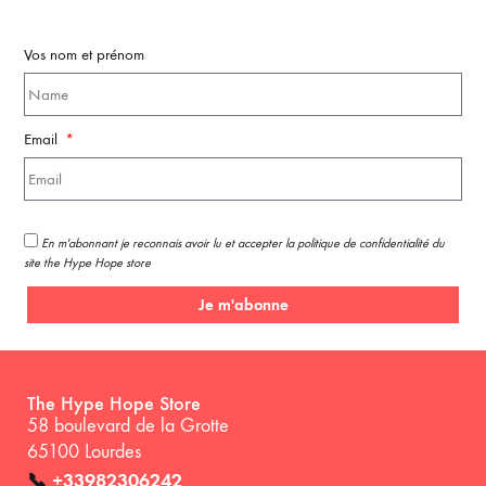
Vos nom et prénom
Email
En m'abonnant je reconnais avoir lu et accepter la politique de confidentialité du
site the Hype Hope store
Je m'abonne
The Hype Hope Store
58 boulevard de la Grotte
65100 Lourdes
📞
+33982306242