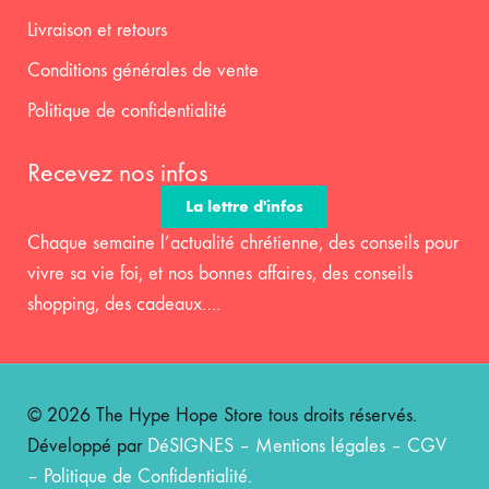
Livraison et retours
Conditions générales de vente
Politique de confidentialité
Recevez nos infos
La lettre d'infos
Chaque semaine l’actualité chrétienne, des conseils pour
vivre sa vie foi, et nos bonnes affaires, des conseils
shopping, des cadeaux….
© 2026 The Hype Hope Store tous droits réservés.
Développé par
DéSIGNES
–
Mentions légales
–
CGV
–
Politique de Confidentialité
.