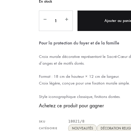
En stock
IX RÉGIONALES
🛐 PRIER LES SAINTS
MARIAGE
JONCS
SOUVENIRS DE
BOLES CHRÉTIENS
Ajouter au pani
COLLIER
PELETS
Pour la protection du foyer et de la famille
Croix murale décorative représentant le Sacré-Cœur d
d’anges et de motifs dorés.
Format : 18 cm de hauteur × 12 cm de largeur.
Croix légère, conçue pour une fixation murale simple.
Style iconographique classique, finitions dorées.
Achetez ce produit pour gagner
18021/8
SKU
CATÉGORIE
NOUVEAUTÉS
DÉCORATION RELIG