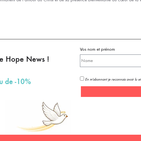
Vos nom et prénom
pe Hope News !
En m'abonnant je reconnais avoir lu et
au de -10%