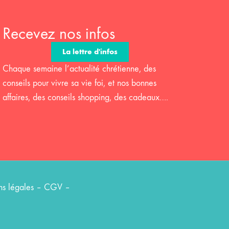
Recevez nos infos
La lettre d'infos
Chaque semaine l’actualité chrétienne, des
conseils pour vivre sa vie foi, et nos bonnes
affaires, des conseils shopping, des cadeaux….
s légales
–
CGV
–