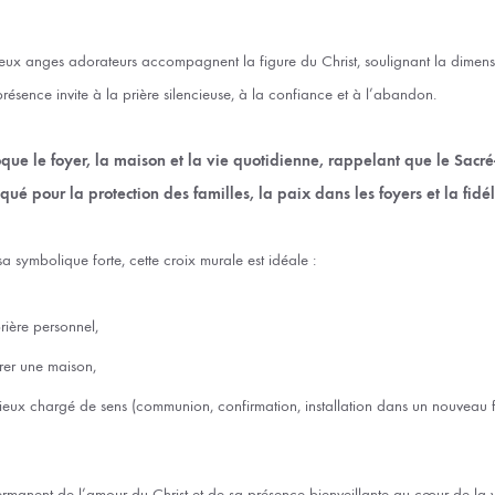
deux anges adorateurs accompagnent la figure du Christ, soulignant la dimensio
présence invite à la prière silencieuse, à la confiance et à l’abandon.
oque le foyer, la maison et la vie quotidienne, rappelant que le Sacr
ué pour la protection des familles, la paix dans les foyers et la fidél
 sa symbolique forte, cette croix murale est idéale :
ière personnel,
rer une maison,
ux chargé de sens (communion, confirmation, installation dans un nouveau f
permanent de l’amour du Christ et de sa présence bienveillante au cœur de la v