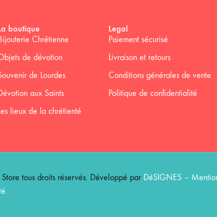
La boutique
Legal
Bijouterie Chrétienne
Paiement sécurisé
Objets de dévotion
Livraison et retours
Souvenir de Lourdes
Conditions générales de vente
Dévotion aux Saints
Politique de confidentialité
Les lieux de la chrétienté
ore tous droits réservés. Développé par
DéSIGNES
–
Mention
té
.