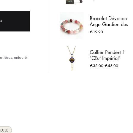
(Boîte de 6 tubes
ACIER INOX
x 20 bâtonnets) -
Aromatika
Bracelet Dévotion
 LOURDES
er
Ange Gardien des
Enfants - Quartz
€
19.90
Volcanique &
Métal Argenté -
Protection
Collier Pendentif
e Jésus, entouré
"Œuf Impérial"
émaillé bleu roi et
€
35.00
€
48.00
croix cristaux
IEUSE