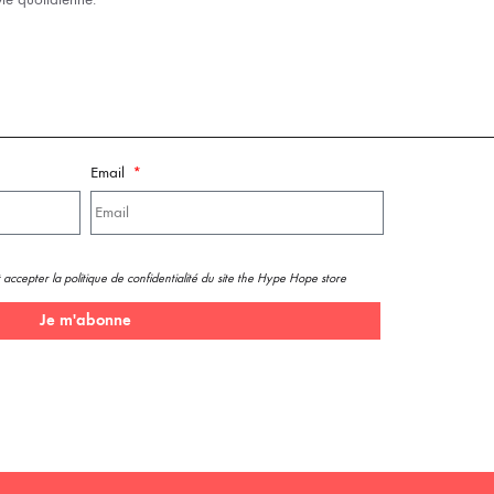
Email
 accepter la politique de confidentialité du site the Hype Hope store
Je m'abonne