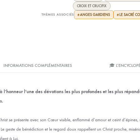
CROIX ET CRUCIFIX
THÈMES ASSOCIÉS
ANGES GARDIENS
LE SACRÉ CO
#
#
INFORMATIONS COMPLÉMENTAIRES
🎓 L’ENCYCLOP
à l’honneur l’une des dévotions les plus profondes et les plus répand
s.
 Christ se présente avec son Cœur visible, enflammé d’amour et ceint d’épines
Le geste de bénédiction et le regard doux rappellent un Christ proche, miséric
ient à Lui.