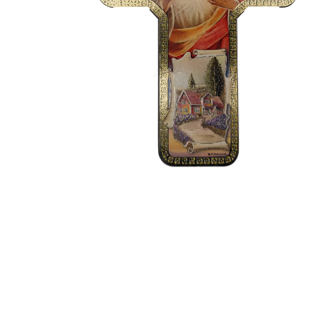
EX-VOTOS ET COEURS SACRÉS
MÉDAILLES JÉSUS
CRO
BOUGIES ET CIERGES
MÉDAILLE SAINTS
SYM
CUSTODES ET PYXIDES
MÉDAILLES ENFANTS
CHA