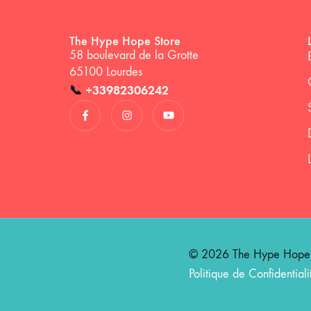
The Hype Hope Store
58 boulevard de la Grotte
65100 Lourdes
📞
+33982306242
© 2026 The Hype Hope St
Politique de Confidentiali