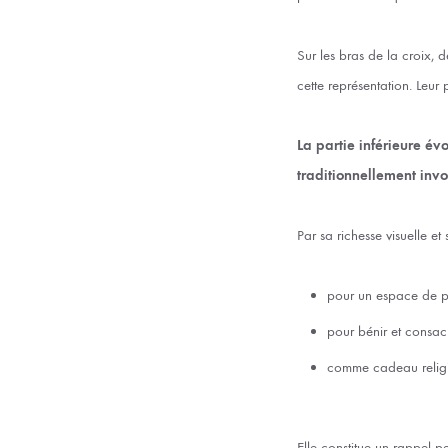
Sur les bras de la croix, 
cette représentation. Leur 
La partie inférieure év
traditionnellement invoq
Par sa richesse visuelle et
pour un espace de pr
pour bénir et consac
comme cadeau religie
Elle constitue un rappel 