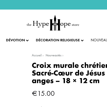
DÉVOTION
DÉCORATION RELIGIEUSE
NOUVEAU
Accueil
Nouveautés
IX ET PENDENTIFS
FÊTES ET LITURGIE
COLLECTION IMPÉRIALE
SACREMENTS
Croix murale chrétie
Sacré-Cœur de Jésus 
AUTRES BIJOUX
DENTIFS
💝 SAINT VALENTIN
CADEAU DE BAPT
anges – 18 × 12 cm
IX
✝️ PÂQUES ET SEMAINE SAINTE
CADEAU DE CO
BAGUES
€
15.00
CIFIX
NOËL
CADEAU DE CON
BRACELETS