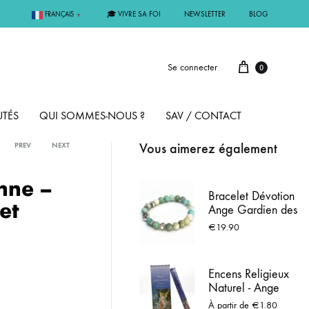
🎓 VIVRE SA FOI
NEWSLETTER
BLOG
FRANÇAIS
▼
Se connecter
0
TÉS
QUI SOMMES-NOUS ?
SAV / CONTACT
Vous aimerez également
PREV
NEXT
PAR MÉTAL
nne –
Bracelet Dévotion
et
Ange Gardien des
ÊME
ARGENT
Enfants -
€
19.90
Amazonite Givrée
(Mate) -
MMUNION
OR
Apaisement &
Encens Religieux
Protection
Naturel - Ange
FIRMATION
PLAQUÉ OR
Gardien / Basilic
À partir de
€
1.80