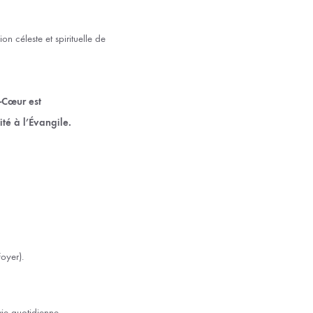
n céleste et spirituelle de
é-Cœur est
ité à l’Évangile.
oyer).
ie quotidienne.