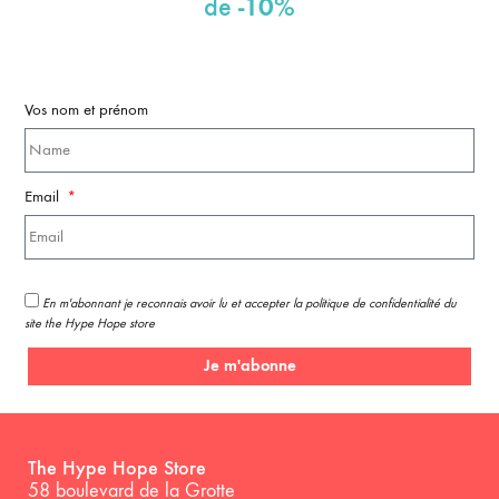
-10%
de
Vos nom et prénom
Email
En m'abonnant je reconnais avoir lu et accepter la politique de confidentialité du
site the Hype Hope store
Je m'abonne
The Hype Hope Store
58 boulevard de la Grotte