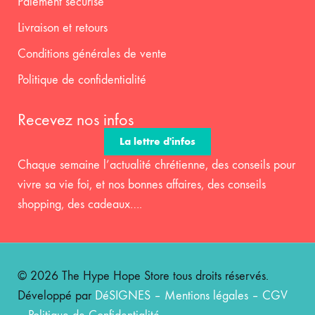
Paiement sécurisé
Livraison et retours
Conditions générales de vente
Politique de confidentialité
Recevez nos infos
La lettre d'infos
Chaque semaine l’actualité chrétienne, des conseils pour
vivre sa vie foi, et nos bonnes affaires, des conseils
shopping, des cadeaux….
© 2026 The Hype Hope Store tous droits réservés.
Développé par
DéSIGNES
–
Mentions légales
–
CGV