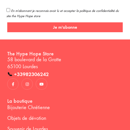
En m'abonnant je reconnais avoir lu et accepter la politique de confidentialité du
site the Hype Hope store
Je m'abonne
The Hype Hope Store
58 boulevard de la Grotte
65100 Lourdes
📞
+33982306242
La boutique
Bijouterie Chrétienne
Objets de dévotion
Souvenir de Lourdes