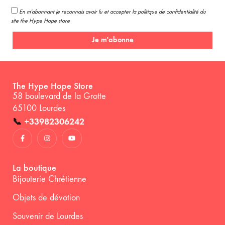
En m'abonnant je reconnais avoir lu et accepter la politique de confidentialité du
site the Hype Hope store
Je m'abonne
The Hype Hope Store
58 boulevard de la Grotte
65100 Lourdes
📞
+33982306242
La boutique
Bijouterie Chrétienne
Objets de dévotion
Souvenir de Lourdes