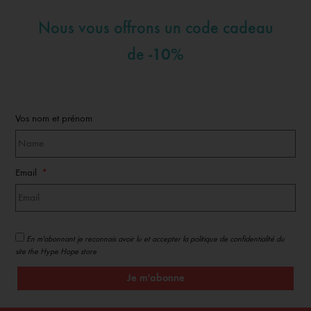
Nous vous offrons un code cadeau
-10%
de
Vos nom et prénom
Email
En m'abonnant je reconnais avoir lu et accepter la politique de confidentialité du
site the Hype Hope store
Je m'abonne