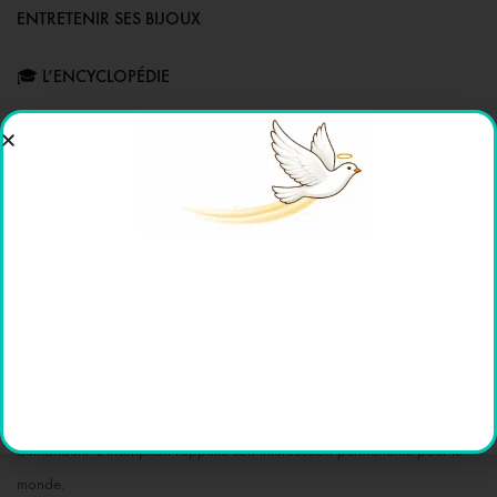
ENTRETENIR SES BIJOUX
🎓 L’ENCYCLOPÉDIE
AVIS (0)
La
Médaille Miraculeuse
trouve son origine dans les apparitions de
la Vierge Marie à sainte Catherine Labouré en 1830, à la chapelle de
la rue du Bac à Paris. Marie y promet de grandes grâces à ceux qui
porteront cette médaille avec foi et confiance.
Sur le recto, la Vierge se tient debout, les bras ouverts, laissant jaillir des
rayons de lumière, symbole des grâces accordées à ceux qui les
demandent. L’inscription rappelle son intercession permanente pour le
monde.