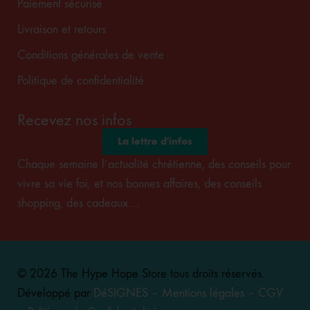
Paiement sécurisé
Livraison et retours
Conditions générales de vente
Politique de confidentialité
Recevez nos infos
La lettre d'infos
Chaque semaine l’actualité chrétienne, des conseils pour
vivre sa vie foi, et nos bonnes affaires, des conseils
shopping, des cadeaux….
© 2026 The Hype Hope Store tous droits réservés.
Développé par
DéSIGNES
–
Mentions légales
–
CGV