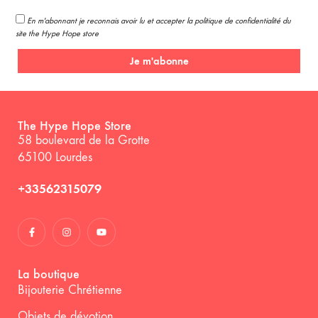
En m'abonnant je reconnais avoir lu et accepter la politique de confidentialité du
site the Hype Hope store
Je m'abonne
The Hype Hope Store
58 boulevard de la Grotte
65100 Lourdes
+33562315079
La boutique
Bijouterie Chrétienne
Objets de dévotion